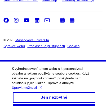
Facebook
Instagram
Youtube
LinkedIn
e-
Přidat
Přidat
Email
mail
do
do
kalendáře
kalendáře
© 2026
Masarykova univerzita
Správce webu
Prohlášení o přístupnosti
Cookies
K vyhodnocování tohoto webu a k personalizaci
obsahu a reklam používáme soubory cookies. Když
klikněte na „přijmout cookies", poskytnete nám
souhlas k jejich uložení, správě a analýze.
Upravit možnosti
Jen nezbytné