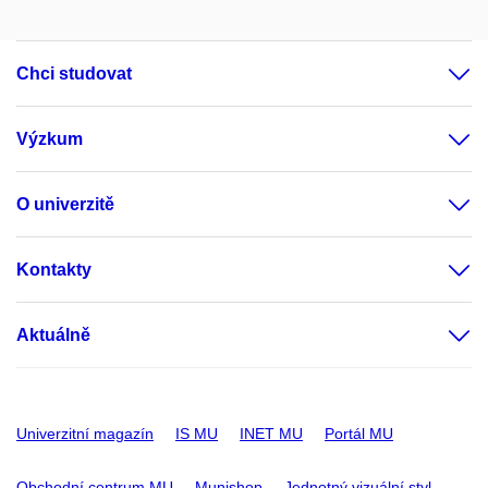
Chci studovat
Výzkum
O univerzitě
Kontakty
Aktuálně
Univerzitní magazín
IS MU
INET MU
Portál MU
Obchodní centrum MU
Munishop
Jednotný vizuální styl