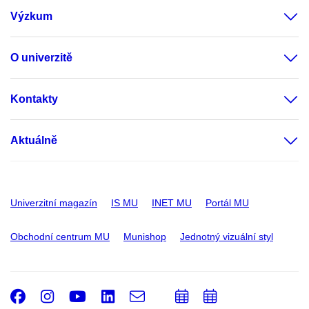
Výzkum
O univerzitě
Kontakty
Aktuálně
Univerzitní magazín
IS MU
INET MU
Portál MU
Obchodní centrum MU
Munishop
Jednotný vizuální styl
Facebook
Instagram
Youtube
LinkedIn
e-
Přidat
Přidat
Email