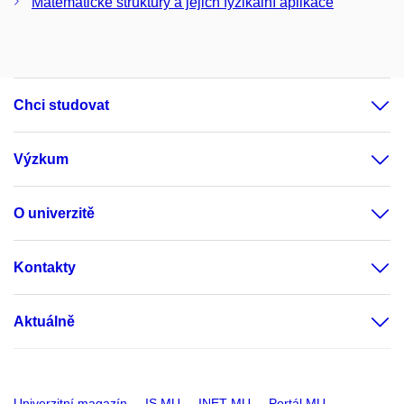
Matematické struktury a jejich fyzikální aplikace
Chci studovat
Výzkum
O univerzitě
Kontakty
Aktuálně
Univerzitní magazín
IS MU
INET MU
Portál MU