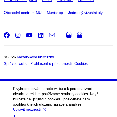
Obchodní centrum MU
Munishop
Jednotný vizuální styl
Facebook
Instagram
Youtube
LinkedIn
e-
Přidat
Přidat
Email
mail
do
do
kalendáře
kalendáře
© 2026
Masarykova univerzita
Správce webu
Prohlášení o přístupnosti
Cookies
K vyhodnocování tohoto webu a k personalizaci
obsahu a reklam používáme soubory cookies. Když
klikněte na „přijmout cookies", poskytnete nám
souhlas k jejich uložení, správě a analýze.
Upravit možnosti