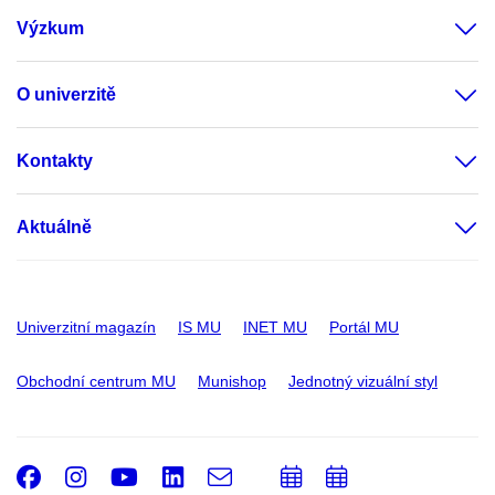
Výzkum
O univerzitě
Kontakty
Aktuálně
Univerzitní magazín
IS MU
INET MU
Portál MU
Obchodní centrum MU
Munishop
Jednotný vizuální styl
Facebook
Instagram
Youtube
LinkedIn
e-
Přidat
Přidat