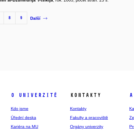
in al-Džumhúríja 't-tšíkíja
, rok: 2005, počet stran: 23 s.
8
9
Další
O univerzitě
Kontakty
A
Kdo jsme
Kontakty
Ka
Úřední deska
Fakulty a pracoviště
Zp
Kariéra na MU
Orgány univerzity
Pr