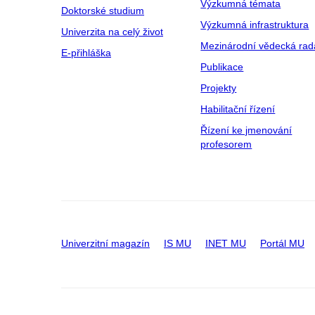
Výzkumná témata
Doktorské studium
Výzkumná infrastruktura
Univerzita na celý život
Mezinárodní vědecká rad
E-přihláška
Publikace
Projekty
Habilitační řízení
Řízení ke jmenování
profesorem
Univerzitní magazín
IS MU
INET MU
Portál MU