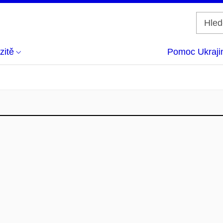
zitě
Pomoc Ukraji