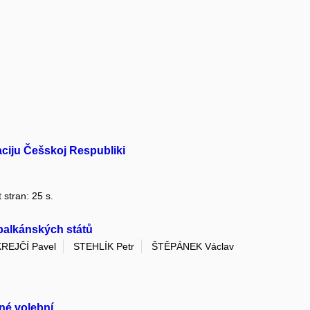
zaciju Češskoj Respubliki
 stran: 25 s.
alkánských států
KREJČÍ Pavel
STEHLÍK Petr
ŠTĚPÁNEK Václav
ené volební