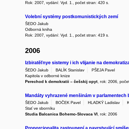
Rok: 2007, vydání: Vyd. 1., počet stran: 420 s.
Volební systémy postkomunistických zemí
ŠEDO Jakub
Odborná kniha
Rok: 2007, vydání: Vyd. 1., počet stran: 419 s.
2006
Izbiratěľnye sistemy i ich vlijanie na demokrati
ŠEDO Jakub
BALÍK Stanislav
PŠEJA Pavel
Kapitola v odborné knize
Perechod k demokratii – češskij opyt
, rok: 2006, počet
Mandáty vyhrazené menšinám v parlamentech b
ŠEDO Jakub
BOČEK Pavel
HLADKÝ Ladislav
Stať ve sborníku
Studia Balcanica Bohemo-Slovaca VI
, rok: 2006
Proporcionalita zastoupení a navrstvující smíš