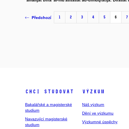
`amalíjat biná' al-mu'assasát ad-dímuqrátíja: Dirását m
1
2
3
4
5
6
7
Předchozí
Chci studovat
Výzkum
Bakalářské a magisterské
Náš výzkum
studium
Dění ve výzkumu
Navazující magisterské
Výzkumné úspěchy
studium