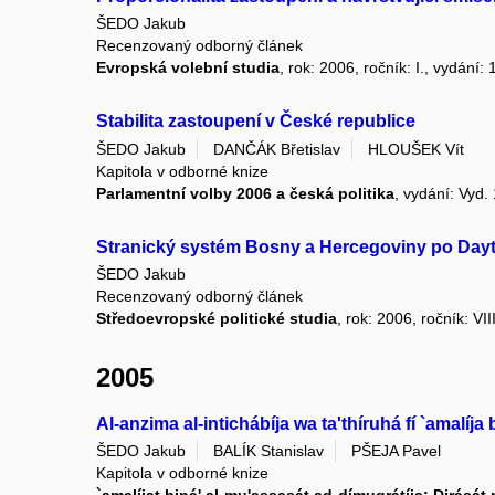
ŠEDO Jakub
Recenzovaný odborný článek
Evropská volební studia
, rok: 2006, ročník: I., vydání: 
Stabilita zastoupení v České republice
ŠEDO Jakub
DANČÁK Břetislav
HLOUŠEK Vít
Kapitola v odborné knize
Parlamentní volby 2006 a česká politika
, vydání: Vyd. 
Stranický systém Bosny a Hercegoviny po Day
ŠEDO Jakub
Recenzovaný odborný článek
Středoevropské politické studia
, rok: 2006, ročník: VII
2005
Al-anzima al-intichábíja wa ta'thíruhá fí `amalíja b
ŠEDO Jakub
BALÍK Stanislav
PŠEJA Pavel
Kapitola v odborné knize