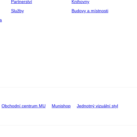
Partnerství
Knihovny
Služby
Budovy a místnosti
a
Obchodní centrum MU
Munishop
Jednotný vizuální styl