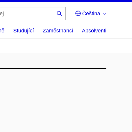
Čeština
Hledej
...
ně
Studující
Zaměstnanci
Absolventi