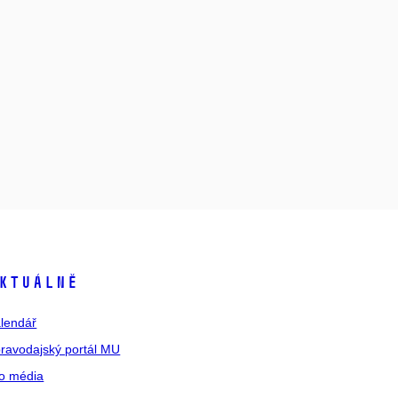
ktuálně
lendář
ravodajský portál MU
o média