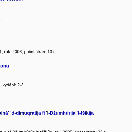
1
1, rok: 2006, počet stran: 13 s.
tonu
I, vydání: 2-3
iná' 'd-dímuqrátíja fi 'l-Džumhúríja 't-tšíkíja