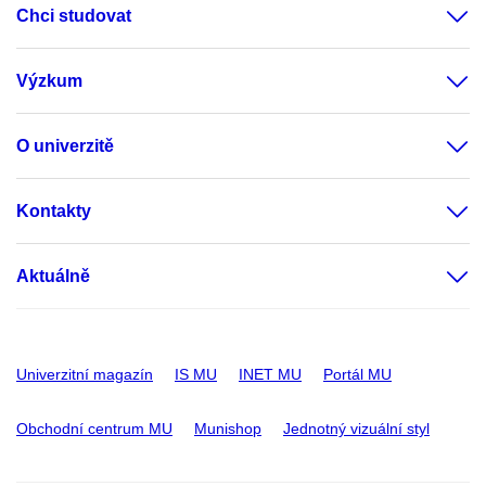
Chci studovat
Výzkum
O univerzitě
Kontakty
Aktuálně
Univerzitní magazín
IS MU
INET MU
Portál MU
Obchodní centrum MU
Munishop
Jednotný vizuální styl