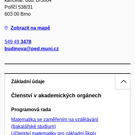
kancelář: bud. D/5004
Poříčí 538/31
603 00 Brno
Zobrazit na mapě
549 49
3478
budinova@ped.muni.cz
Základní údaje
Členství v akademických orgánech
Programová rada
Matematika se zaměřením na vzdělávání
(bakalářské studium)
Učitelství matematiky pro základní školy