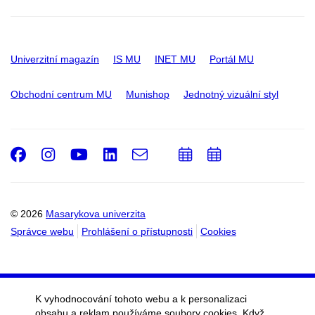
Univerzitní magazín
IS MU
INET MU
Portál MU
Obchodní centrum MU
Munishop
Jednotný vizuální styl
Facebook
Instagram
Youtube
LinkedIn
e-
Přidat
Přidat
Email
mail
do
do
kalendáře
kalendáře
© 2026
Masarykova univerzita
Správce webu
Prohlášení o přístupnosti
Cookies
K vyhodnocování tohoto webu a k personalizaci
obsahu a reklam používáme soubory cookies. Když