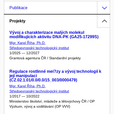
Publikace
Projekty
Vývoj a charakterizace malých molekul
modifikujících aktivitu DNA-PK (GA25-17299S)
Mgr. Karel Říha, Ph.D.
Středoevropský technologický institut
1/2025 — 12/2027
Grantová agentura ČR / Standardní projekty
Regulace rostlinné mei?zy a vývoj technologií k
její manipulaci
(CZ.02.1.01/0.0/0.0/15_003/0000479)
Mgr. Karel Říha, Ph.D.
Středoevropský technologický institut
1/2017 — 10/2022
Ministerstvo školství, mládeže a tělovýchovy ČR / OP
Výzkum, vývoj a vzdělávání (OP VVV)