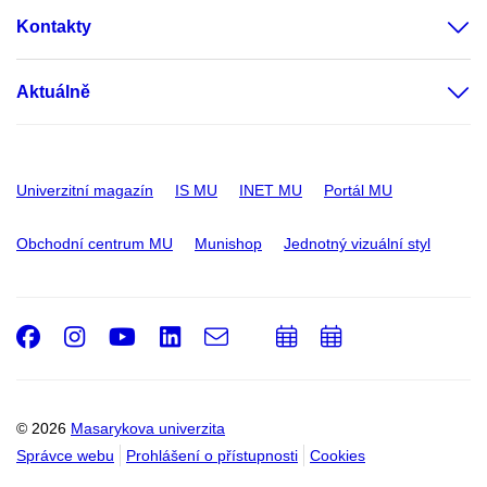
Kontakty
Aktuálně
Univerzitní magazín
IS MU
INET MU
Portál MU
Obchodní centrum MU
Munishop
Jednotný vizuální styl
Facebook
Instagram
Youtube
LinkedIn
e-
Přidat
Přidat
Email
mail
do
do
kalendáře
kalendáře
© 2026
Masarykova univerzita
Správce webu
Prohlášení o přístupnosti
Cookies