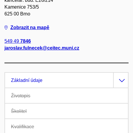
kancelář: bud. E26/214
Kamenice 753/5
625 00 Brno
Zobrazit na mapě
549 49
7846
jaroslav.fulnecek@ceitec.muni.cz
Základní údaje
Životopis
Školitel
Kvalifikace