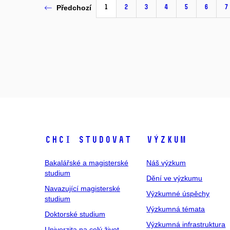
1
2
3
4
5
6
7
Předchozí
Chci studovat
Výzkum
Bakalářské a magisterské
Náš výzkum
studium
Dění ve výzkumu
Navazující magisterské
Výzkumné úspěchy
studium
Výzkumná témata
Doktorské studium
Výzkumná infrastruktura
Univerzita na celý život