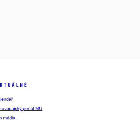
ktuálně
lendář
ravodajský portál MU
o média