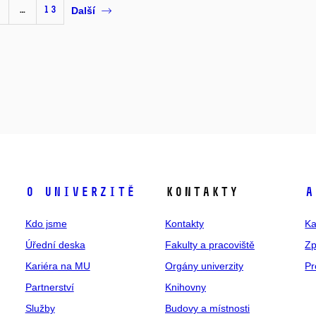
…
13
Další
O univerzitě
Kontakty
A
Kdo jsme
Kontakty
Ka
Úřední deska
Fakulty a pracoviště
Zp
Kariéra na MU
Orgány univerzity
Pr
Partnerství
Knihovny
Služby
Budovy a místnosti