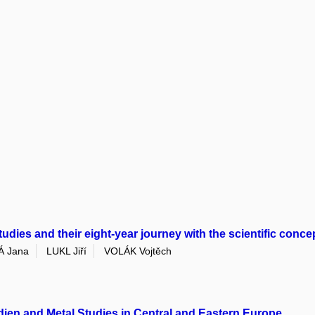
udies and their eight-year journey with the scientific conce
 Jana
LUKL Jiří
VOLÁK Vojtěch
en and Metal Studies in Central and Eastern Europe