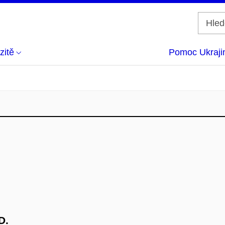
zitě
Pomoc Ukraji
D.