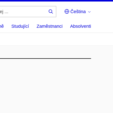
Čeština
Hledej
...
ně
Studující
Zaměstnanci
Absolventi