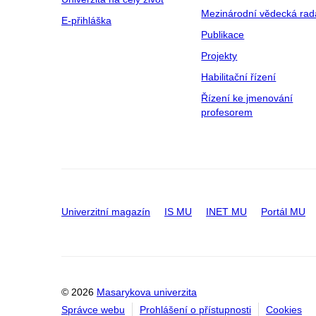
Mezinárodní vědecká rad
E-přihláška
Publikace
Projekty
Habilitační řízení
Řízení ke jmenování
profesorem
Univerzitní magazín
IS MU
INET MU
Portál MU
© 2026
Masarykova univerzita
Správce webu
Prohlášení o přístupnosti
Cookies