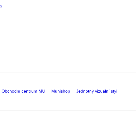
a
Obchodní centrum MU
Munishop
Jednotný vizuální styl