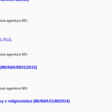
tová agentura MU
l, Ph.D.
tová agentura MU
y (MUNI/A/0931/2015)
tová agentura MU
vy v religionistice (MUNI/A/1148/2014)