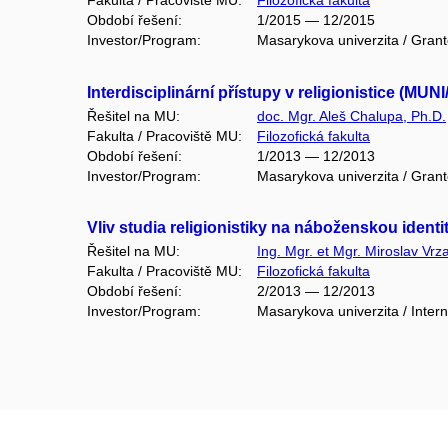
Fakulta / Pracoviště MU:
Filozofická fakulta
Období řešení:
1/2015 — 12/2015
Investor/Program:
Masarykova univerzita / Gran
Interdisciplinární přístupy v religionistice (MUN
Řešitel na MU:
doc. Mgr. Aleš Chalupa, Ph.D.
Fakulta / Pracoviště MU:
Filozofická fakulta
Období řešení:
1/2013 — 12/2013
Investor/Program:
Masarykova univerzita / Gran
Vliv studia religionistiky na náboženskou ident
Řešitel na MU:
Ing. Mgr. et Mgr. Miroslav Vrza
Fakulta / Pracoviště MU:
Filozofická fakulta
Období řešení:
2/2013 — 12/2013
Investor/Program:
Masarykova univerzita / Intern