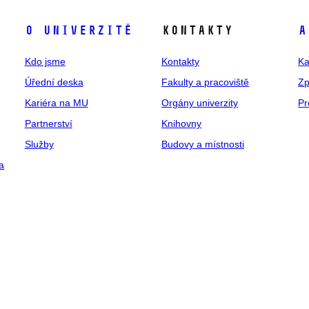
O univerzitě
Kontakty
A
Kdo jsme
Kontakty
Ka
Úřední deska
Fakulty a pracoviště
Zp
Kariéra na MU
Orgány univerzity
Pr
Partnerství
Knihovny
Služby
Budovy a místnosti
a