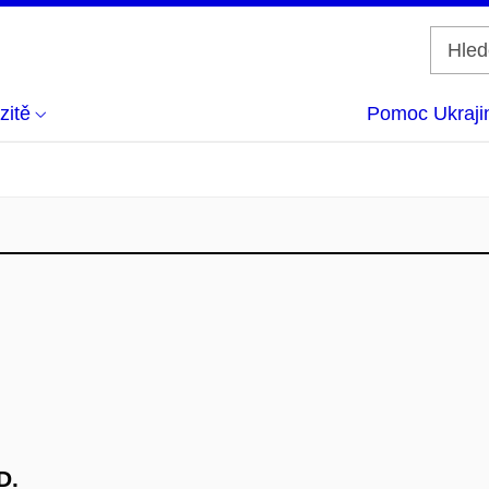
zitě
Pomoc Ukraji
D.