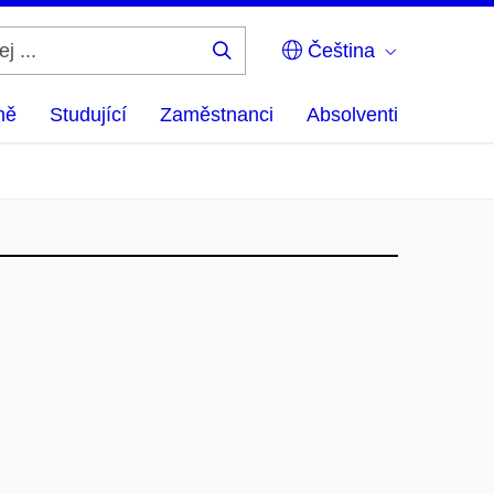
Čeština
Hledej
...
ně
Studující
Zaměstnanci
Absolventi