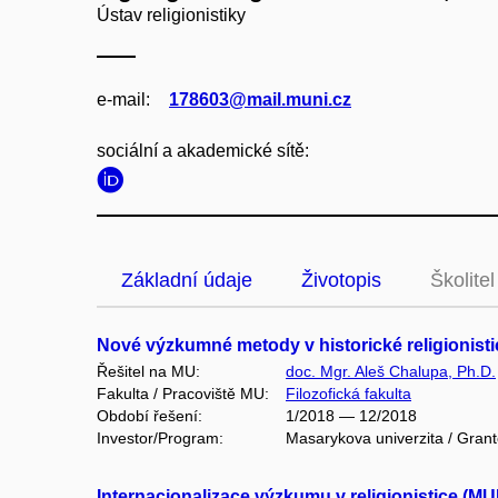
Ústav religionistiky
e‑mail:
178603@mail.muni.cz
sociální a akademické sítě:
Základní údaje
Životopis
Školitel
Nové výzkumné metody v historické religionist
Řešitel na MU:
doc. Mgr. Aleš Chalupa, Ph.D.
Fakulta / Pracoviště MU:
Filozofická fakulta
Období řešení:
1/2018 — 12/2018
Investor/Program:
Masarykova univerzita / Gran
Internacionalizace výzkumu v religionistice (MU