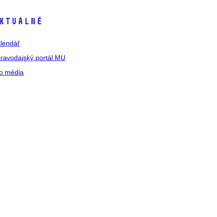
ktuálně
lendář
ravodajský portál MU
o média