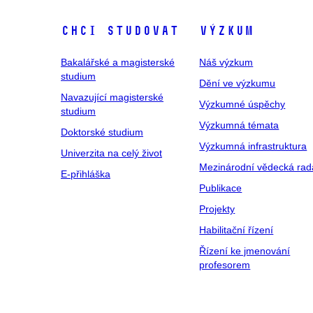
Chci studovat
Výzkum
Bakalářské a magisterské
Náš výzkum
studium
Dění ve výzkumu
Navazující magisterské
Výzkumné úspěchy
studium
Výzkumná témata
Doktorské studium
Výzkumná infrastruktura
Univerzita na celý život
Mezinárodní vědecká rad
E-přihláška
Publikace
Projekty
Habilitační řízení
Řízení ke jmenování
profesorem