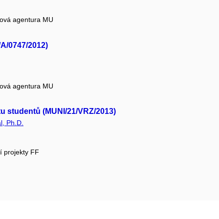
tová agentura MU
I/A/0747/2012)
tová agentura MU
itu studentů (MUNI/21/VRZ/2013)
l, Ph.D.
í projekty FF