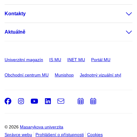
Kontakty
Aktuálně
Univerzitní magazín
IS MU
INET MU
Portál MU
Obchodní centrum MU
Munishop
Jednotný vizuální styl
Facebook
Instagram
Youtube
LinkedIn
e-
Přidat
Přidat
Email
mail
do
do
kalendáře
kalendáře
© 2026
Masarykova univerzita
Správce webu
Prohlášení o přístupnosti
Cookies