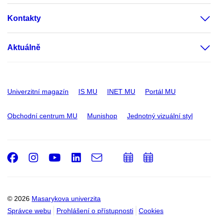
Kontakty
Aktuálně
Univerzitní magazín
IS MU
INET MU
Portál MU
Obchodní centrum MU
Munishop
Jednotný vizuální styl
Facebook
Instagram
Youtube
LinkedIn
e-
Přidat
Přidat
Email
mail
do
do
kalendáře
kalendáře
© 2026
Masarykova univerzita
Správce webu
Prohlášení o přístupnosti
Cookies