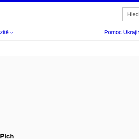
zitě
Pomoc Ukraji
 Plch