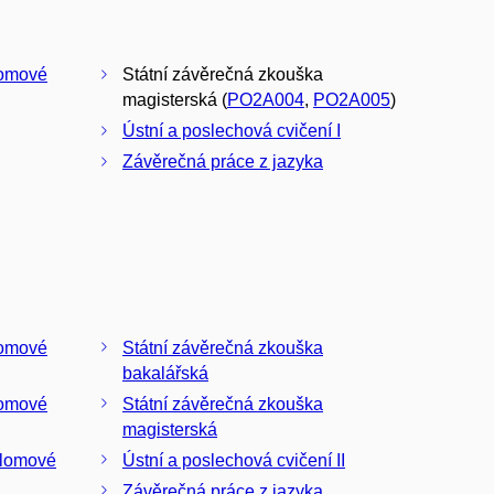
lomové
Státní závěrečná zkouška
magisterská (
PO2A004
,
PO2A005
)
Ústní a poslechová cvičení I
Závěrečná práce z jazyka
lomové
Státní závěrečná zkouška
bakalářská
lomové
Státní závěrečná zkouška
magisterská
plomové
Ústní a poslechová cvičení II
Závěrečná práce z jazyka