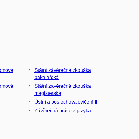
lomové
Státní závěrečná zkouška
bakalářská
lomové
Státní závěrečná zkouška
magisterská
Ústní a poslechová cvičení II
Závěrečná práce z jazyka