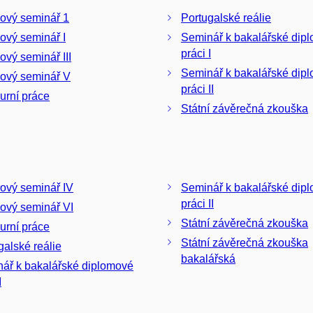
ový seminář 1
Portugalské reálie
ový seminář I
Seminář k bakalářské dip
práci I
ový seminář III
Seminář k bakalářské dip
ový seminář V
práci II
urní práce
Státní závěrečná zkouška
ový seminář IV
Seminář k bakalářské dip
práci II
ový seminář VI
Státní závěrečná zkouška
urní práce
Státní závěrečná zkouška
galské reálie
bakalářská
ář k bakalářské diplomové
I