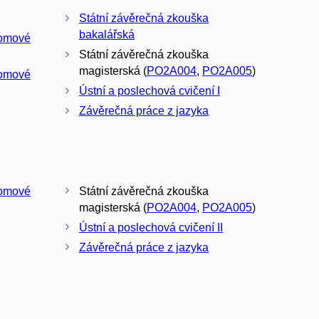
Státní závěrečná zkouška
bakalářská
lomové
Státní závěrečná zkouška
magisterská (
PO2A004
,
PO2A005
)
lomové
Ústní a poslechová cvičení I
Závěrečná práce z jazyka
lomové
Státní závěrečná zkouška
magisterská (
PO2A004
,
PO2A005
)
Ústní a poslechová cvičení II
Závěrečná práce z jazyka