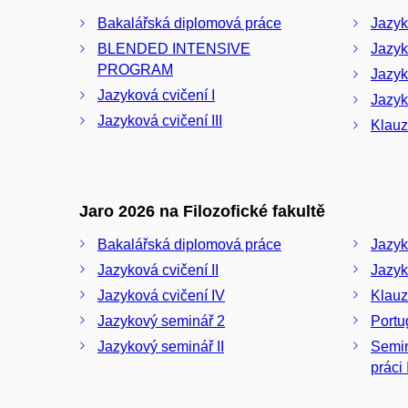
Bakalářská diplomová práce
Jazyk
BLENDED INTENSIVE
Jazyk
PROGRAM
Jazyk
Jazyková cvičení I
Jazyk
Jazyková cvičení III
Klauz
Jaro 2026 na Filozofické fakultě
Bakalářská diplomová práce
Jazyk
Jazyková cvičení II
Jazyk
Jazyková cvičení IV
Klauz
Jazykový seminář 2
Portu
Jazykový seminář II
Semin
práci 