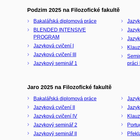
Podzim 2025 na Filozofické fakultě
Bakalářská diplomová práce
Jazyk
BLENDED INTENSIVE
Jazyk
PROGRAM
Jazyk
Jazyková cvičení I
Klauz
Jazyková cvičení III
Semin
Jazykový seminář 1
práci 
Jaro 2025 na Filozofické fakultě
Bakalářská diplomová práce
Jazyk
Jazyková cvičení II
Jazyk
Jazyková cvičení IV
Klauz
Jazykový seminář 2
Portu
Jazykový seminář II
Překl