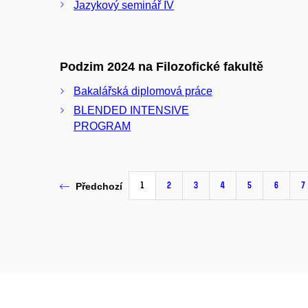
Jazykový seminář IV
Podzim 2024 na Filozofické fakultě
Bakalářská diplomová práce
BLENDED INTENSIVE
PROGRAM
1
2
3
4
5
6
7
Předchozí