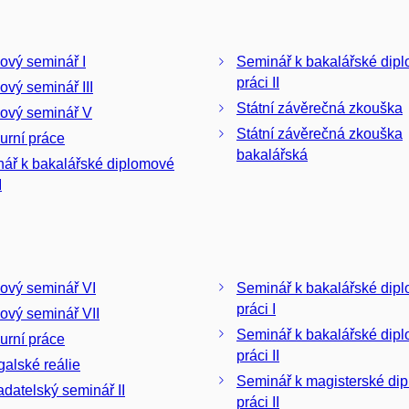
ový seminář I
Seminář k bakalářské dip
práci II
ový seminář III
Státní závěrečná zkouška
ový seminář V
Státní závěrečná zkouška
urní práce
bakalářská
ář k bakalářské diplomové
I
ový seminář VI
Seminář k bakalářské dip
práci I
ový seminář VII
Seminář k bakalářské dip
urní práce
práci II
galské reálie
Seminář k magisterské di
adatelský seminář II
práci II