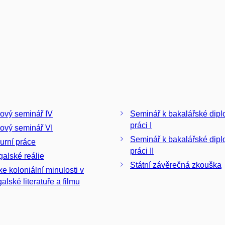
ový seminář IV
Seminář k bakalářské dip
práci I
ový seminář VI
Seminář k bakalářské dip
urní práce
práci II
galské reálie
Státní závěrečná zkouška
xe koloniální minulosti v
alské literatuře a filmu