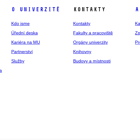
O univerzitě
Kontakty
A
Kdo jsme
Kontakty
Ka
Úřední deska
Fakulty a pracoviště
Zp
Kariéra na MU
Orgány univerzity
Pr
Partnerství
Knihovny
Služby
Budovy a místnosti
a