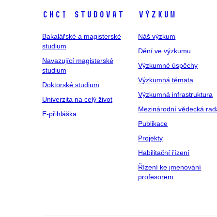
Chci studovat
Výzkum
Bakalářské a magisterské
Náš výzkum
studium
Dění ve výzkumu
Navazující magisterské
Výzkumné úspěchy
studium
Výzkumná témata
Doktorské studium
Výzkumná infrastruktura
Univerzita na celý život
Mezinárodní vědecká rad
E-přihláška
Publikace
Projekty
Habilitační řízení
Řízení ke jmenování
profesorem