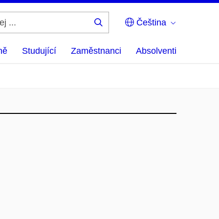
Čeština
Hledej
...
ně
Studující
Zaměstnanci
Absolventi