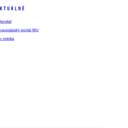
ktuálně
lendář
ravodajský portál MU
o média