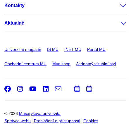
Kontakty
Aktuálně
Univerzitní magazín
IS MU
INET MU
Portál MU
Obchodní centrum MU
Munishop
Jednotný vizuální styl
Facebook
Instagram
Youtube
LinkedIn
e-
Přidat
Přidat
Email
mail
do
do
kalendáře
kalendáře
© 2026
Masarykova univerzita
Správce webu
Prohlášení o přístupnosti
Cookies