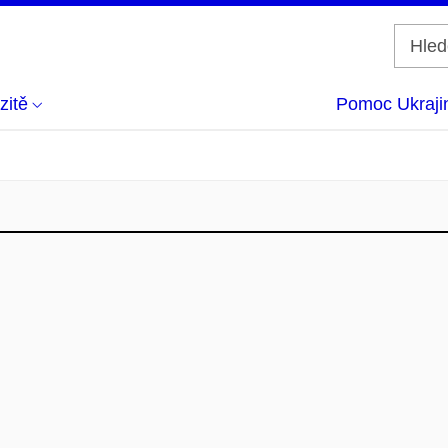
zitě
Pomoc Ukraji