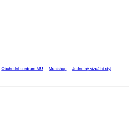
Obchodní centrum MU
Munishop
Jednotný vizuální styl