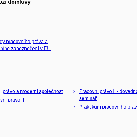
ozí domluvy.
dy pracovního práva a
lního zabezpečení v EU
, právo a moderní společnost
Pracovní právo II - dovednostní
seminář
vní právo II
Praktikum pracovního prá