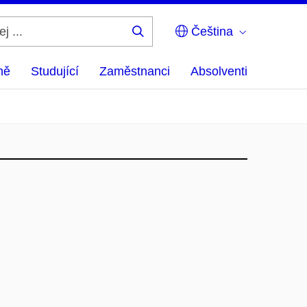
Čeština
Hledej
...
ně
Studující
Zaměstnanci
Absolventi