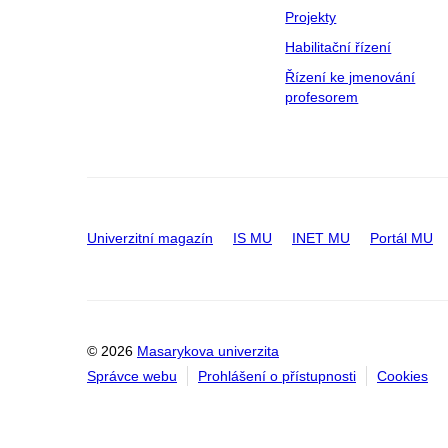
Projekty
Habilitační řízení
Řízení ke jmenování
profesorem
Univerzitní magazín
IS MU
INET MU
Portál MU
© 2026
Masarykova univerzita
Správce webu
Prohlášení o přístupnosti
Cookies