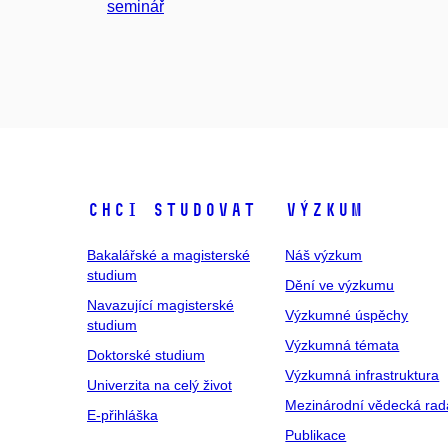
seminář
Chci studovat
Výzkum
Bakalářské a magisterské
Náš výzkum
studium
Dění ve výzkumu
Navazující magisterské
Výzkumné úspěchy
studium
Výzkumná témata
Doktorské studium
Výzkumná infrastruktura
Univerzita na celý život
Mezinárodní vědecká rad
E-přihláška
Publikace