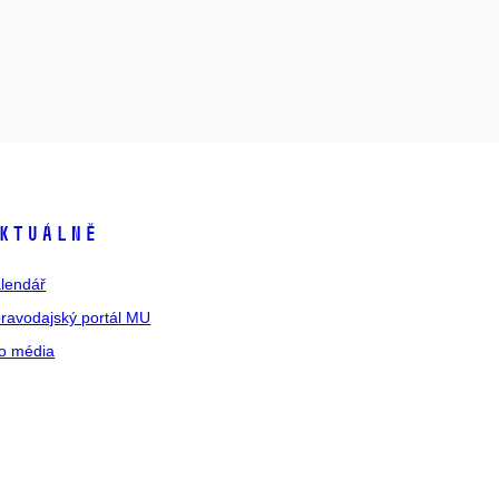
ktuálně
lendář
ravodajský portál MU
o média