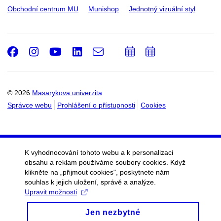
Obchodní centrum MU
Munishop
Jednotný vizuální styl
Facebook
Instagram
Youtube
LinkedIn
e-
Přidat
Přidat
Email
mail
do
do
kalendáře
kalendáře
© 2026
Masarykova univerzita
Správce webu
Prohlášení o přístupnosti
Cookies
K vyhodnocování tohoto webu a k personalizaci
obsahu a reklam používáme soubory cookies. Když
klikněte na „přijmout cookies", poskytnete nám
souhlas k jejich uložení, správě a analýze.
Upravit možnosti
Jen nezbytné