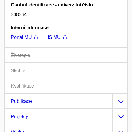
Osobní identifikace - univerzitní číslo
348364
Interní informace
Portál MU
IS MU
Životopis
Školitel
Kvalifikace
Publikace
Projekty
Výuka