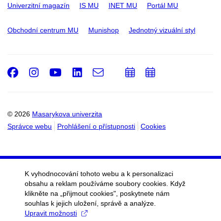
Univerzitní magazín
IS MU
INET MU
Portál MU
Obchodní centrum MU
Munishop
Jednotný vizuální styl
Facebook
Instagram
Youtube
LinkedIn
e-
Přidat
Přidat
Email
mail
do
do
kalendáře
kalendáře
© 2026
Masarykova univerzita
Správce webu
Prohlášení o přístupnosti
Cookies
K vyhodnocování tohoto webu a k personalizaci
obsahu a reklam používáme soubory cookies. Když
klikněte na „přijmout cookies", poskytnete nám
souhlas k jejich uložení, správě a analýze.
Upravit možnosti