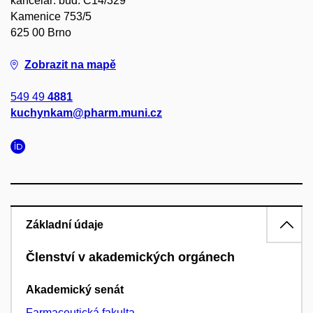
kancelář: bud. C14/329
Kamenice 753/5
625 00 Brno
Zobrazit na mapě
549 49
4881
kuchynkam@pharm.muni.cz
Základní údaje
Členství v akademických orgánech
Akademický senát
Farmaceutická fakulta