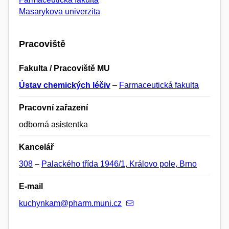
Masarykova univerzita
Pracoviště
Fakulta / Pracoviště MU
Ústav chemických léčiv
–
Farmaceutická fakulta
Pracovní zařazení
odborná asistentka
Kancelář
308
–
Palackého třída 1946/1, Královo pole, Brno
E-mail
kuchynkam@pharm.muni.cz