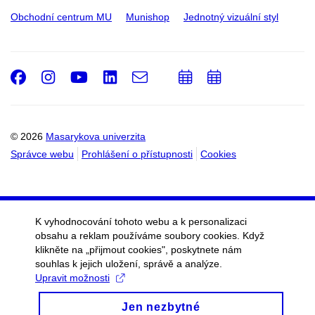
Obchodní centrum MU
Munishop
Jednotný vizuální styl
Facebook
Instagram
Youtube
LinkedIn
e-
Přidat
Přidat
Email
mail
do
do
kalendáře
kalendáře
© 2026
Masarykova univerzita
Správce webu
Prohlášení o přístupnosti
Cookies
K vyhodnocování tohoto webu a k personalizaci
obsahu a reklam používáme soubory cookies. Když
klikněte na „přijmout cookies", poskytnete nám
souhlas k jejich uložení, správě a analýze.
Upravit možnosti
Jen nezbytné