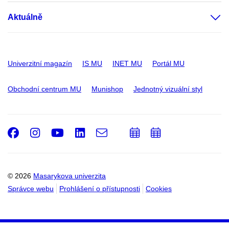
Aktuálně
Univerzitní magazín
IS MU
INET MU
Portál MU
Obchodní centrum MU
Munishop
Jednotný vizuální styl
Facebook
Instagram
Youtube
LinkedIn
e-
Přidat
Přidat
Email
mail
do
do
kalendáře
kalendáře
© 2026
Masarykova univerzita
Správce webu
Prohlášení o přístupnosti
Cookies