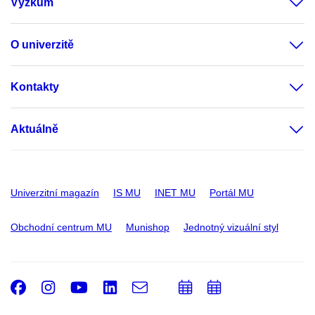
Výzkum
O univerzitě
Kontakty
Aktuálně
Univerzitní magazín
IS MU
INET MU
Portál MU
Obchodní centrum MU
Munishop
Jednotný vizuální styl
Facebook
Instagram
Youtube
LinkedIn
e-
Přidat
Přidat
Email
mail
do
do