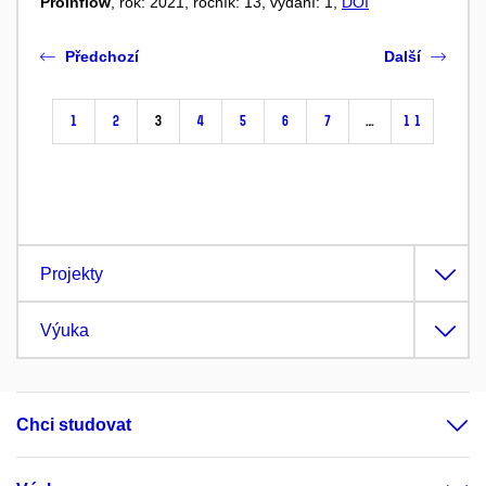
ProInflow
, rok: 2021, ročník: 13, vydání: 1,
DOI
Předchozí
Další
1
2
3
4
5
6
7
…
11
Projekty
Výuka
Chci studovat