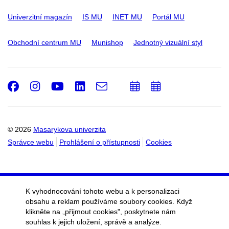
Univerzitní magazín
IS MU
INET MU
Portál MU
Obchodní centrum MU
Munishop
Jednotný vizuální styl
Facebook
Instagram
Youtube
LinkedIn
e-
Přidat
Přidat
Email
mail
do
do
kalendáře
kalendáře
© 2026
Masarykova univerzita
Správce webu
Prohlášení o přístupnosti
Cookies
K vyhodnocování tohoto webu a k personalizaci
obsahu a reklam používáme soubory cookies. Když
klikněte na „přijmout cookies", poskytnete nám
souhlas k jejich uložení, správě a analýze.