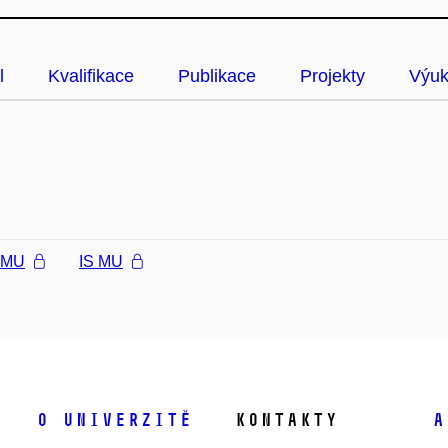
l
Kvalifikace
Publikace
Projekty
Výu
l MU
IS MU
O univerzitě
Kontakty
A