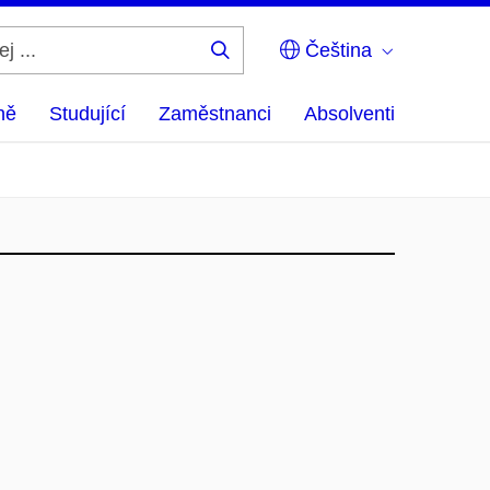
Čeština
Hledej
...
ně
Studující
Zaměstnanci
Absolventi