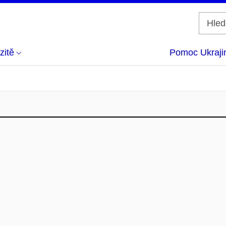
zitě
Pomoc Ukraji