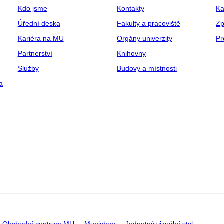
Kdo jsme
Kontakty
Ka
Úřední deska
Fakulty a pracoviště
Zp
Kariéra na MU
Orgány univerzity
Pr
Partnerství
Knihovny
Služby
Budovy a místnosti
a