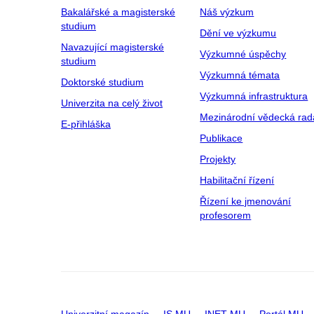
Bakalářské a magisterské
Náš výzkum
studium
Dění ve výzkumu
Navazující magisterské
Výzkumné úspěchy
studium
Výzkumná témata
Doktorské studium
Výzkumná infrastruktura
Univerzita na celý život
Mezinárodní vědecká rad
E-přihláška
Publikace
Projekty
Habilitační řízení
Řízení ke jmenování
profesorem