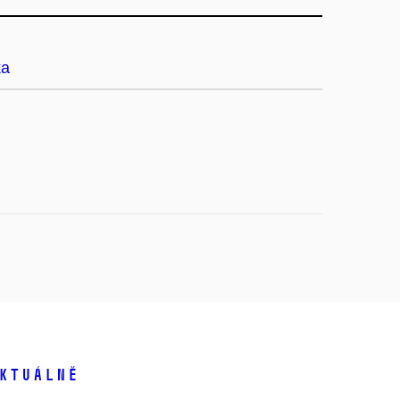
ka
ktuálně