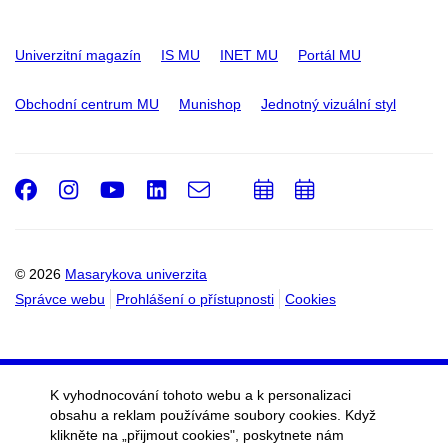
Univerzitní magazín
IS MU
INET MU
Portál MU
Obchodní centrum MU
Munishop
Jednotný vizuální styl
Facebook
Instagram
Youtube
LinkedIn
e-
Přidat
Přidat
Email
mail
do
do
kalendáře
kalendáře
© 2026
Masarykova univerzita
Správce webu
Prohlášení o přístupnosti
Cookies
K vyhodnocování tohoto webu a k personalizaci
obsahu a reklam používáme soubory cookies. Když
klikněte na „přijmout cookies", poskytnete nám