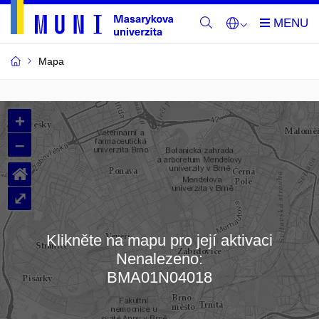
Mapa
Budovy
+
a
–
místnosti
⌂
MU
⤢
Klikněte na mapu pro její aktivaci
Nenalezeno:
Načítám mapu…
BMA01N04018