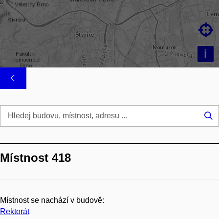

i
Hl
...
Místnost 418
Místnost se nachází v budově:
Rektorát