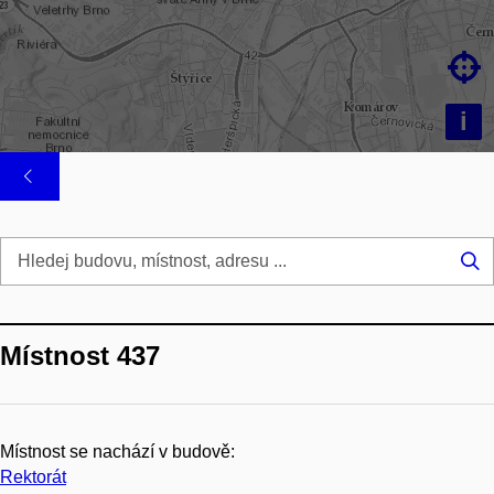

i
Hl
...
Místnost 437
Místnost se nachází v budově:
Rektorát