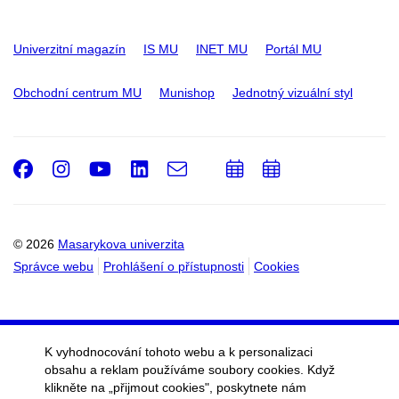
Univerzitní magazín
IS MU
INET MU
Portál MU
Obchodní centrum MU
Munishop
Jednotný vizuální styl
Facebook
Instagram
Youtube
LinkedIn
e-
Přidat
Přidat
Email
mail
do
do
kalendáře
kalendáře
© 2026
Masarykova univerzita
Správce webu
Prohlášení o přístupnosti
Cookies
K vyhodnocování tohoto webu a k personalizaci
obsahu a reklam používáme soubory cookies. Když
klikněte na „přijmout cookies", poskytnete nám