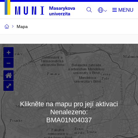
Mapa
Budovy
+
a
–
místnosti
⌂
MU
⤢
Klikněte na mapu pro její aktivaci
Nenalezeno:
Načítám mapu…
BMA01N04037