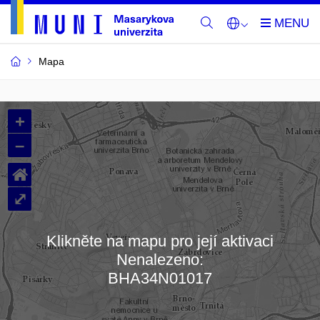
Mapa
Budovy
+
a
–
místnosti
⌂
MU
⤢
Klikněte na mapu pro její aktivaci
Nenalezeno:
Načítám mapu…
BHA34N01017