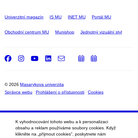
Univerzitní magazín
IS MU
INET MU
Portál MU
Obchodní centrum MU
Munishop
Jednotný vizuální styl
Facebook
Instagram
Youtube
LinkedIn
e-
Přidat
Přidat
Email
mail
do
do
kalendáře
kalendáře
© 2026
Masarykova univerzita
Správce webu
Prohlášení o přístupnosti
Cookies
K vyhodnocování tohoto webu a k personalizaci
obsahu a reklam používáme soubory cookies. Když
klikněte na „přijmout cookies", poskytnete nám