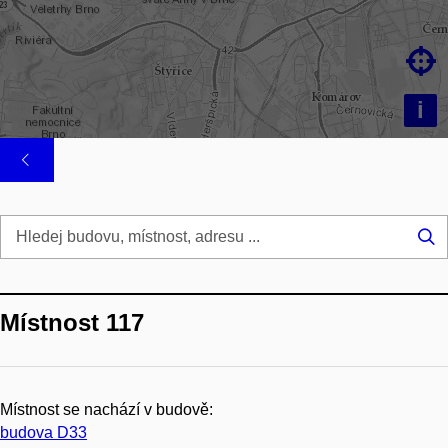

i
Hl
...
Místnost 117
Místnost se nachází v budově:
budova D33