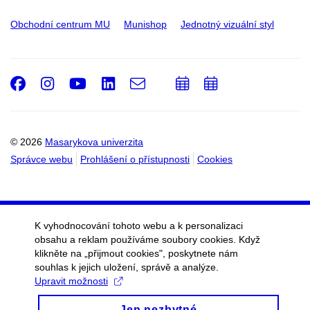
Obchodní centrum MU
Munishop
Jednotný vizuální styl
Facebook
Instagram
Youtube
LinkedIn
e-
Přidat
Přidat
Email
mail
do
do
kalendáře
kalendáře
© 2026
Masarykova univerzita
Správce webu
Prohlášení o přístupnosti
Cookies
K vyhodnocování tohoto webu a k personalizaci
obsahu a reklam používáme soubory cookies. Když
klikněte na „přijmout cookies", poskytnete nám
souhlas k jejich uložení, správě a analýze.
Upravit možnosti
Jen nezbytné