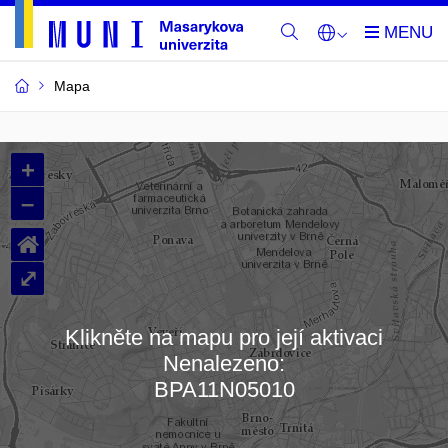
Mapa
Budovy
+
a
–
místnosti
⌂
MU
⤢
Klikněte na mapu pro její aktivaci
Nenalezeno:
Načítám mapu…
BPA11N05010