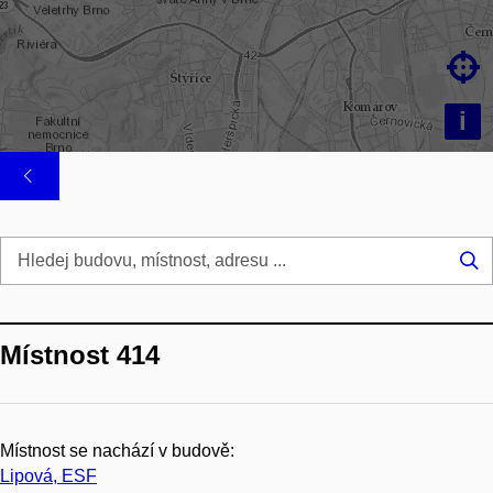

i
Hl
...
Místnost 414
Místnost se nachází v budově:
Lipová, ESF