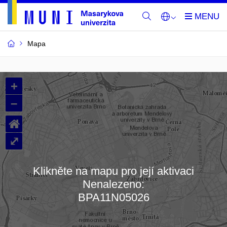
Mapa
Budovy
+
a
–
místnosti
⌂
MU
⤢
Klikněte na mapu pro její aktivaci
Nenalezeno:
Načítám mapu…
BPA11N05026