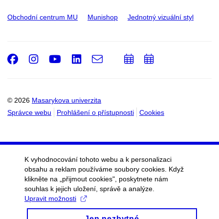
Obchodní centrum MU
Munishop
Jednotný vizuální styl
Facebook
Instagram
Youtube
LinkedIn
e-
Přidat
Přidat
Email
mail
do
do
kalendáře
kalendáře
© 2026
Masarykova univerzita
Správce webu
Prohlášení o přístupnosti
Cookies
K vyhodnocování tohoto webu a k personalizaci
obsahu a reklam používáme soubory cookies. Když
klikněte na „přijmout cookies", poskytnete nám
souhlas k jejich uložení, správě a analýze.
Upravit možnosti
Jen nezbytné