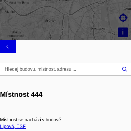

i
Hl
...
Místnost 444
Místnost se nachází v budově:
Lipová, ESF