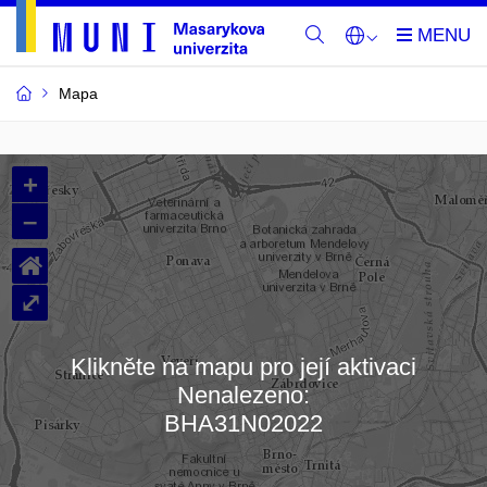
Mapa
Budovy
+
a
–
místnosti
⌂
MU
⤢
Klikněte na mapu pro její aktivaci
Nenalezeno:
Načítám mapu…
BHA31N02022