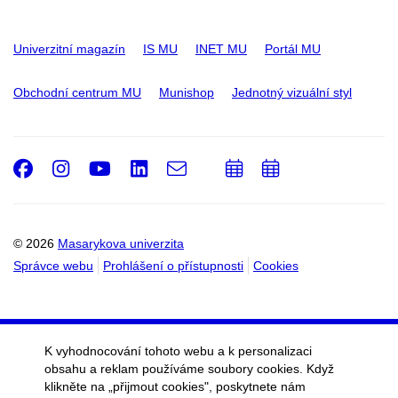
Univerzitní magazín
IS MU
INET MU
Portál MU
Obchodní centrum MU
Munishop
Jednotný vizuální styl
Facebook
Instagram
Youtube
LinkedIn
e-
Přidat
Přidat
Email
mail
do
do
kalendáře
kalendáře
© 2026
Masarykova univerzita
Správce webu
Prohlášení o přístupnosti
Cookies
K vyhodnocování tohoto webu a k personalizaci
obsahu a reklam používáme soubory cookies. Když
klikněte na „přijmout cookies", poskytnete nám