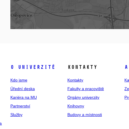
O univerzitě
Kontakty
A
Kdo jsme
Kontakty
Ka
Úřední deska
Fakulty a pracoviště
Zp
Kariéra na MU
Orgány univerzity
Pr
Partnerství
Knihovny
Služby
Budovy a místnosti
a