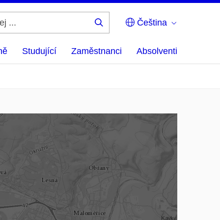
Čeština
Hledej
...
ně
Studující
Zaměstnanci
Absolventi