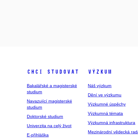
Chci studovat
Výzkum
Bakalářské a magisterské
Náš výzkum
studium
Dění ve výzkumu
Navazující magisterské
Výzkumné úspěchy
studium
Výzkumná témata
Doktorské studium
Výzkumná infrastruktura
Univerzita na celý život
Mezinárodní vědecká rad
E-přihláška