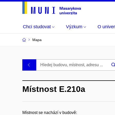
Chci studovat
Výzkum
O univer
Mapa
Budovy
.
a
Místnost E.210a
místnosti
MU
Místnost se nachází v budově: