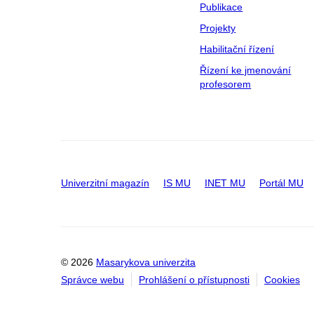
Publikace
Projekty
Habilitační řízení
Řízení ke jmenování
profesorem
Univerzitní magazín
IS MU
INET MU
Portál MU
© 2026
Masarykova univerzita
Správce webu
Prohlášení o přístupnosti
Cookies