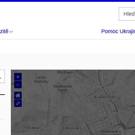
zitě
Pomoc Ukraji
+
Hledej
–
..
⌂
⤢