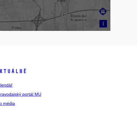

i
ktuálně
lendář
ravodajský portál MU
o média