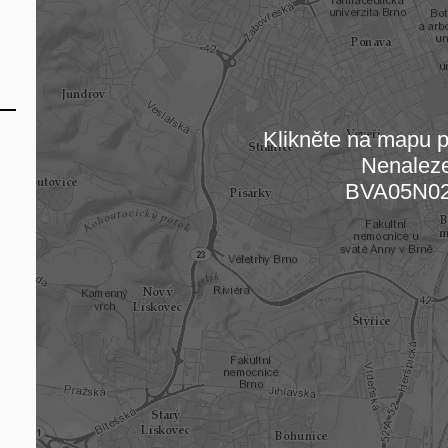
Klikněte na mapu pr
Nenalez
Načítám
BVA05N0