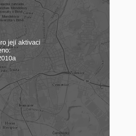
o její aktivaci
eno:
 mapu…
2010a