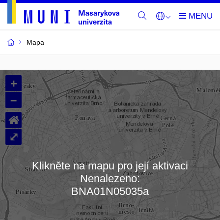
Mapa
Budovy
+
a
–
místnosti
⌂
MU
⤢
Klikněte na mapu pro její aktivaci
Nenalezeno:
Načítám mapu…
BNA01N05035a