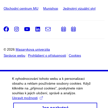
Obchodní centrum MU
Munishop
Jednotný vizuální styl
Facebook
Instagram
Youtube
LinkedIn
e-
Přidat
Přidat
Email
mail
do
do
kalendáře
kalendáře
© 2026
Masarykova univerzita
Správce webu
Prohlášení o přístupnosti
Cookies
K vyhodnocování tohoto webu a k personalizaci
obsahu a reklam používáme soubory cookies. Když
klikněte na „přijmout cookies", poskytnete nám
souhlas k jejich uložení, správě a analýze.
Upravit možnosti
Jen nezbytné