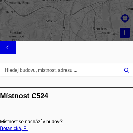

i
Hl
...
Místnost C524
Místnost se nachází v budově:
Botanická, FI