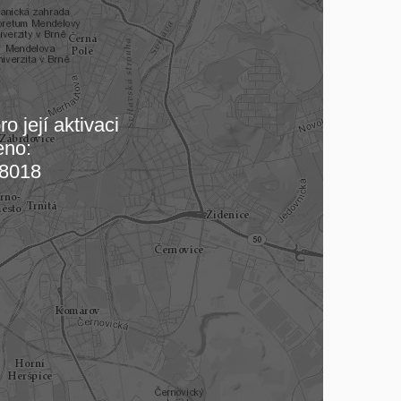
o její aktivaci
eno:
 mapu…
8018