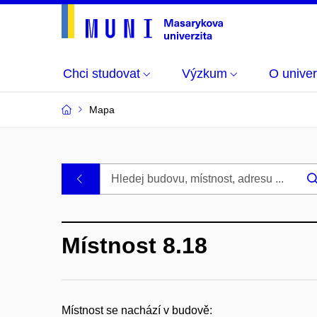
Chci studovat
Výzkum
O univer
Mapa
Budovy
.
a
Místnost 8.18
místnosti
MU
Místnost se nachází v budově: