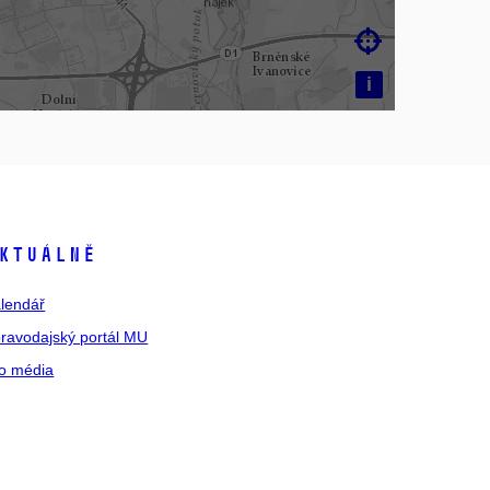

i
ktuálně
lendář
ravodajský portál MU
o média