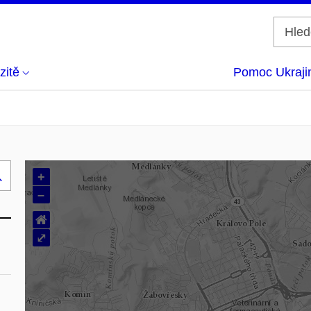
zitě
Pomoc Ukraji
+
Hledej
–
..
⌂
⤢