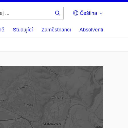
Čeština
Hledej
...
ně
Studující
Zaměstnanci
Absolventi