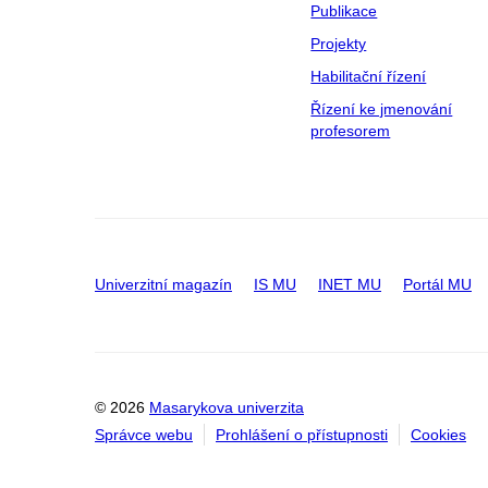
Publikace
Projekty
Habilitační řízení
Řízení ke jmenování
profesorem
Univerzitní magazín
IS MU
INET MU
Portál MU
© 2026
Masarykova univerzita
Správce webu
Prohlášení o přístupnosti
Cookies