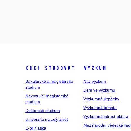
Chci studovat
Výzkum
Bakalářské a magisterské
Náš výzkum
studium
Dění ve výzkumu
Navazující magisterské
Výzkumné úspěchy
studium
Výzkumná témata
Doktorské studium
Výzkumná infrastruktura
Univerzita na celý život
Mezinárodní vědecká rad
E-přihláška