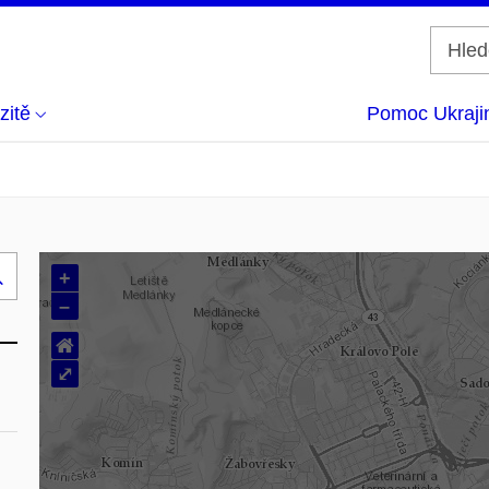
zitě
Pomoc Ukraji
+
Hledej
–
..
⌂
⤢