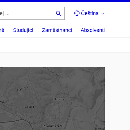
Čeština
Hledej
...
ně
Studující
Zaměstnanci
Absolventi