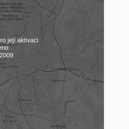
o její aktivaci
eno:
 mapu…
2009