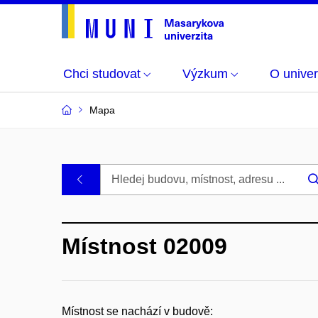
Chci studovat
Výzkum
O univer
Mapa
Budovy
.
a
Místnost 02009
místnosti
MU
Místnost se nachází v budově: