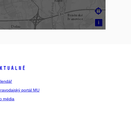

i
ktuálně
lendář
ravodajský portál MU
o média