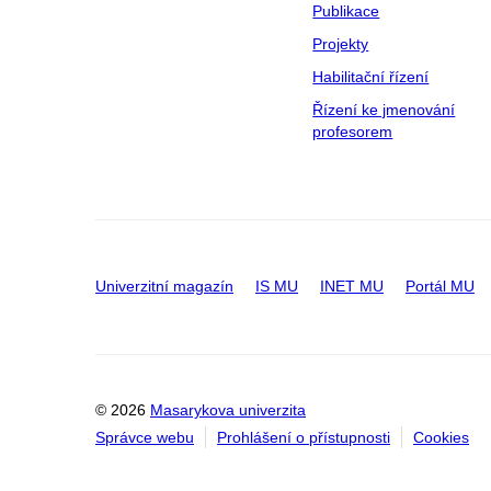
Publikace
Projekty
Habilitační řízení
Řízení ke jmenování
profesorem
Univerzitní magazín
IS MU
INET MU
Portál MU
© 2026
Masarykova univerzita
Správce webu
Prohlášení o přístupnosti
Cookies