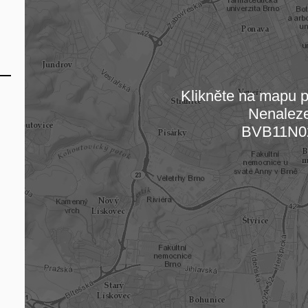
Klikněte na mapu pr
Nenalez
Načítám
BVB11N0