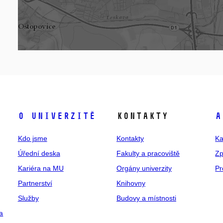
O univerzitě
Kontakty
A
Kdo jsme
Kontakty
Ka
Úřední deska
Fakulty a pracoviště
Zp
Kariéra na MU
Orgány univerzity
Pr
Partnerství
Knihovny
Služby
Budovy a místnosti
a