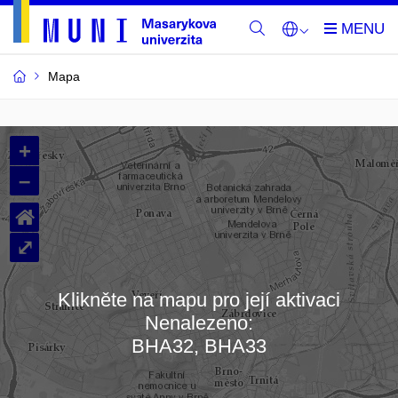
Mapa
Budovy
+
a
–
místnosti
⌂
MU
⤢
Klikněte na mapu pro její aktivaci
Nenalezeno:
Načítám mapu…
BHA32, BHA33