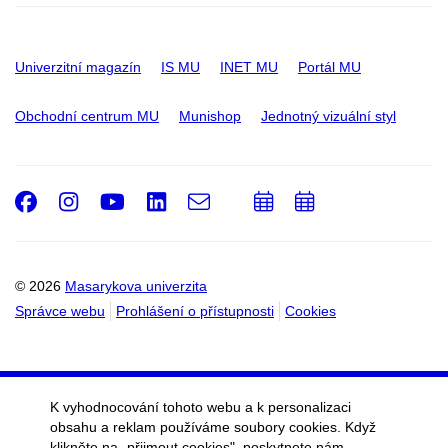
Univerzitní magazín
IS MU
INET MU
Portál MU
Obchodní centrum MU
Munishop
Jednotný vizuální styl
Facebook
Instagram
Youtube
LinkedIn
e-
Přidat
Přidat
Email
mail
do
do
kalendáře
kalendáře
© 2026
Masarykova univerzita
Správce webu
Prohlášení o přístupnosti
Cookies
K vyhodnocování tohoto webu a k personalizaci
obsahu a reklam používáme soubory cookies. Když
klikněte na „přijmout cookies", poskytnete nám