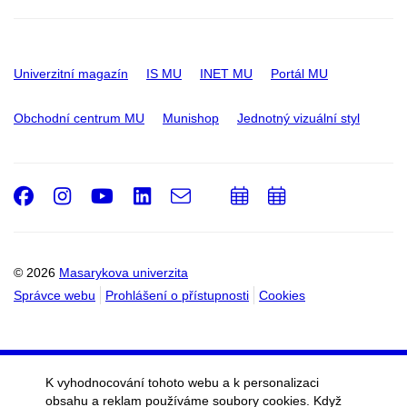
Univerzitní magazín
IS MU
INET MU
Portál MU
Obchodní centrum MU
Munishop
Jednotný vizuální styl
Facebook
Instagram
Youtube
LinkedIn
e-
Přidat
Přidat
Email
mail
do
do
kalendáře
kalendáře
© 2026
Masarykova univerzita
Správce webu
Prohlášení o přístupnosti
Cookies
K vyhodnocování tohoto webu a k personalizaci
obsahu a reklam používáme soubory cookies. Když