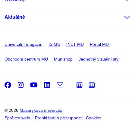
Aktuálně
Univerzitní magazín
IS MU
INET MU
Portál MU
Obchodní centrum MU
Munishop
Jednotný vizuální styl
Facebook
Instagram
Youtube
LinkedIn
e-
Přidat
Přidat
Email
mail
do
do
kalendáře
kalendáře
© 2026
Masarykova univerzita
Správce webu
Prohlášení o přístupnosti
Cookies