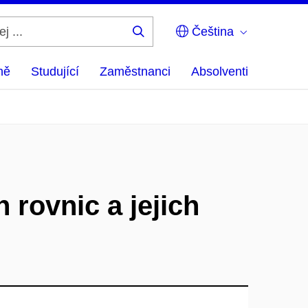
Čeština
Hledej
...
ně
Studující
Zaměstnanci
Absolventi
h rovnic a jejich