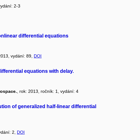
vydání: 2-3
linear differential equations
 2013, vydání: 89,
DOI
fferential equations with delay.
rospace.
, rok: 2013, ročník: 1, vydání: 4
tion of generalized half-linear differential
ydání: 2,
DOI