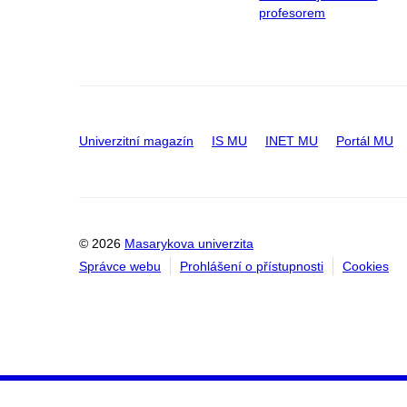
profesorem
Univerzitní magazín
IS MU
INET MU
Portál MU
© 2026
Masarykova univerzita
Správce webu
Prohlášení o přístupnosti
Cookies