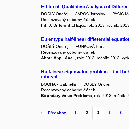
Editorial: Qualitative Analysis of Differe
DOŠLÝ Ondřej
JAROŠ Jaroslav
PASIČ M
Recenzovaný odborný článek
Int. J. Differential Equ.
, rok: 2013, ročník: 20
Euler type half-linear differential equati
DOŠLÝ Ondřej
FUNKOVÁ Hana
Recenzovaný odborný článek
Abstr. Appl. Anal.
, rok: 2013, ročník: 2013, vy
Half-linear eigenvalue problem: Limit beh
interval
BOGNÁR Gabriella
DOŠLÝ Ondřej
Recenzovaný odborný článek
Boundary Value Problems
, rok: 2013, ročník:
1
2
3
4
5
Předchozí