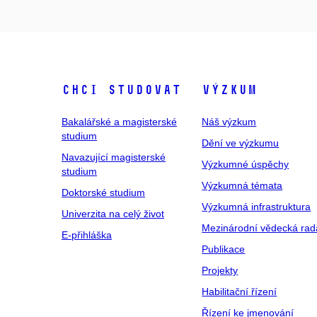
Chci studovat
Výzkum
Bakalářské a magisterské
Náš výzkum
studium
Dění ve výzkumu
Navazující magisterské
Výzkumné úspěchy
studium
Výzkumná témata
Doktorské studium
Výzkumná infrastruktura
Univerzita na celý život
Mezinárodní vědecká rad
E-přihláška
Publikace
Projekty
Habilitační řízení
Řízení ke jmenování