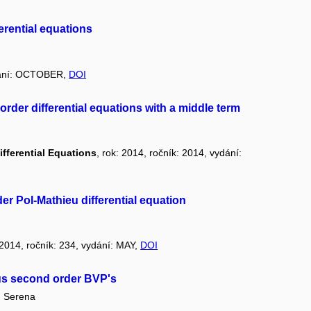
ferential equations
ydání: OCTOBER,
DOI
 order differential equations with a middle term
ifferential Equations
, rok: 2014, ročník: 2014, vydání:
der Pol-Mathieu differential equation
: 2014, ročník: 234, vydání: MAY,
DOI
ous second order BVP's
 Serena