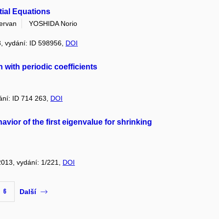
ntial Equations
ervan
YOSHIDA Norio
13, vydání: ID 598956,
DOI
on with periodic coefficients
dání: ID 714 263,
DOI
avior of the first eigenvalue for shrinking
 2013, vydání: 1/221,
DOI
6
Další