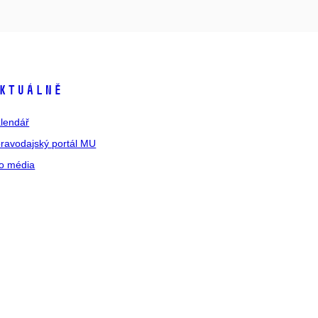
ktuálně
lendář
ravodajský portál MU
o média