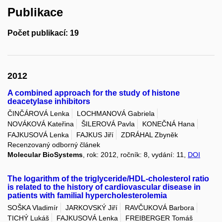
Publikace
Počet publikací: 19
2012
A combined approach for the study of histone
deacetylase inhibitors
ČINČÁROVÁ Lenka
LOCHMANOVÁ Gabriela
NOVÁKOVÁ Kateřina
ŠILEROVÁ Pavla
KONEČNÁ Hana
FAJKUSOVÁ Lenka
FAJKUS Jiří
ZDRÁHAL Zbyněk
Recenzovaný odborný článek
Molecular BioSystems
, rok: 2012, ročník: 8, vydání: 11,
DOI
The logarithm of the triglyceride/HDL-cholesterol ratio
is related to the history of cardiovascular disease in
patients with familial hypercholesterolemia
SOŠKA Vladimír
JARKOVSKÝ Jiří
RAVČUKOVÁ Barbora
TICHÝ Lukáš
FAJKUSOVÁ Lenka
FREIBERGER Tomáš