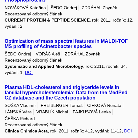
NOVÁKOVÁ Kateřina
ŠEDO Ondrej
ZDRÁHAL Zbyněk
Recenzovaný odborný článek
CURRENT PROTEIN & PEPTIDE SCIENCE
, rok: 2011, ročník: 12,
vydání: 2
Optimization of mass spectral features in MALDI-TOF
MS profiling of Acinetobacter species
ŠEDO Ondrej
VORÁČ Aleš
ZDRÁHAL Zbyněk
Recenzovaný odborný článek
Systematic and Applied Microbiology
, rok: 2011, ročník: 34,
vydání: 1,
DOI
Plasma HDL-cholesterol and triglyceride levels in
familial hypercholesterolemia: Data from the MedPed
CZ database and the Czech population
SOŠKA Vladimír
FREIBERGER Tomáš
CIFKOVÁ Renata
LÁNSKÁ Věra
VRABLÍK Michal
FAJKUSOVÁ Lenka
ČEŠKA Richard
Recenzovaný odborný článek
Clinica Chimica Acta
, rok: 2011, ročník: 412, vydání: 11-12,
DOI