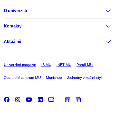
O univerzitě
Kontakty
Aktuálně
Univerzitní magazín
IS MU
INET MU
Portál MU
Obchodní centrum MU
Munishop
Jednotný vizuální styl
Facebook
Instagram
Youtube
LinkedIn
e-
Přidat
Přidat
Email
mail
do
do
kalendáře
kalendáře