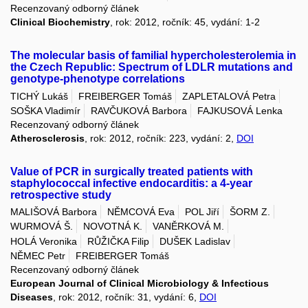
Recenzovaný odborný článek
Clinical Biochemistry
, rok: 2012, ročník: 45, vydání: 1-2
The molecular basis of familial hypercholesterolemia in
the Czech Republic: Spectrum of LDLR mutations and
genotype-phenotype correlations
TICHÝ Lukáš
FREIBERGER Tomáš
ZAPLETALOVÁ Petra
SOŠKA Vladimír
RAVČUKOVÁ Barbora
FAJKUSOVÁ Lenka
Recenzovaný odborný článek
Atherosclerosis
, rok: 2012, ročník: 223, vydání: 2,
DOI
Value of PCR in surgically treated patients with
staphylococcal infective endocarditis: a 4-year
retrospective study
MALIŠOVÁ Barbora
NĚMCOVÁ Eva
POL Jiří
ŠORM Z.
WURMOVÁ Š.
NOVOTNÁ K.
VANĚRKOVÁ M.
HOLÁ Veronika
RŮŽIČKA Filip
DUŠEK Ladislav
NĚMEC Petr
FREIBERGER Tomáš
Recenzovaný odborný článek
European Journal of Clinical Microbiology & Infectious
Diseases
, rok: 2012, ročník: 31, vydání: 6,
DOI