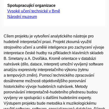
Spolupracující organizace
Vysoké učení technické v Brně
Národní muzeum
Cílem projektu je vytvoření analytického nástroje pro
hudebně interpretační praxi. Projekt zkoumá využití
strojového učení a umělé inteligence pro zachycení vývoje
interpretace české hudby na příkladech klavírních skladeb
B. Smetany a A. Dvořáka. Kromě orientace v databázi
nahrávek (dílo, datace, interpret) umožní vyvíjený software
analýzu expresivity interpretačního výkonu (rytmu
a tempových změn). Pomocí technického zpracování
dosáhneme možnosti objektivnějšího porovnání
historického vývoje hudebních nahrávek. Metody
porovnávání interpretačně-hudebního přednesu budou
vyvíjeny ve spolupráci s dalšími hudebními experty.
Výstupem projektu bude metodika k muzikologickému
využití softwaru, software, specializovaná databáze, článek