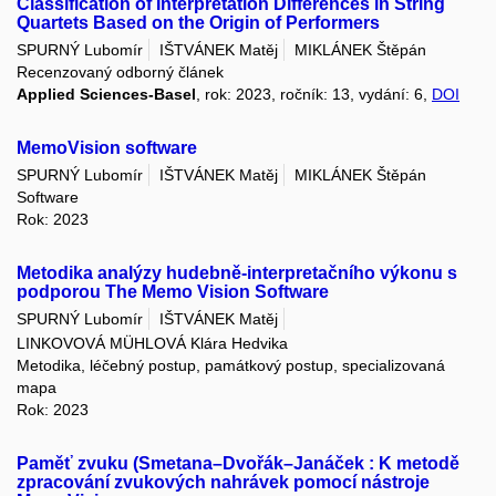
Classification of Interpretation Differences in String
Quartets Based on the Origin of Performers
SPURNÝ Lubomír
IŠTVÁNEK Matěj
MIKLÁNEK Štěpán
Recenzovaný odborný článek
Applied Sciences-Basel
, rok: 2023, ročník: 13, vydání: 6,
DOI
MemoVision software
SPURNÝ Lubomír
IŠTVÁNEK Matěj
MIKLÁNEK Štěpán
Software
Rok: 2023
Metodika analýzy hudebně-interpretačního výkonu s
podporou The Memo Vision Software
SPURNÝ Lubomír
IŠTVÁNEK Matěj
LINKOVOVÁ MÜHLOVÁ Klára Hedvika
Metodika, léčebný postup, památkový postup, specializovaná
mapa
Rok: 2023
Paměť zvuku (Smetana–Dvořák–Janáček : K metodě
zpracování zvukových nahrávek pomocí nástroje