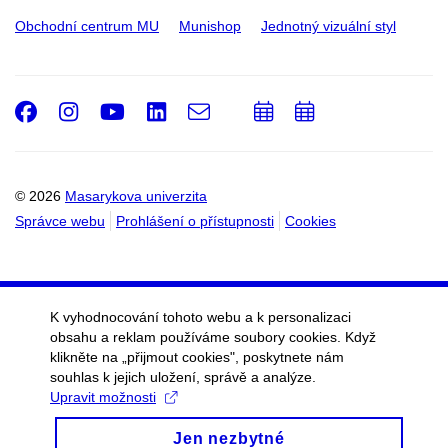
Obchodní centrum MU
Munishop
Jednotný vizuální styl
Facebook
Instagram
Youtube
LinkedIn
e-
Přidat
Přidat
Email
mail
do
do
kalendáře
kalendáře
© 2026
Masarykova univerzita
Správce webu
Prohlášení o přístupnosti
Cookies
K vyhodnocování tohoto webu a k personalizaci
obsahu a reklam používáme soubory cookies. Když
klikněte na „přijmout cookies", poskytnete nám
souhlas k jejich uložení, správě a analýze.
Upravit možnosti
Jen nezbytné