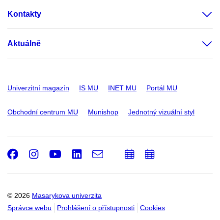
Kontakty
Aktuálně
Univerzitní magazín
IS MU
INET MU
Portál MU
Obchodní centrum MU
Munishop
Jednotný vizuální styl
Facebook
Instagram
Youtube
LinkedIn
e-
Přidat
Přidat
Email
mail
do
do
kalendáře
kalendáře
© 2026
Masarykova univerzita
Správce webu
Prohlášení o přístupnosti
Cookies