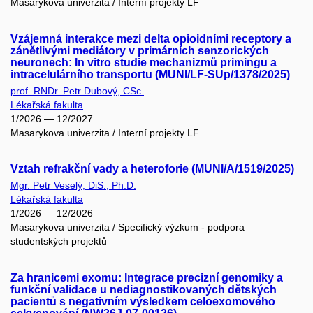
Masarykova univerzita / Interní projekty LF
Vzájemná interakce mezi delta opioidními receptory a
zánětlivými mediátory v primárních senzorických
neuronech: In vitro studie mechanizmů primingu a
intracelulárního transportu (MUNI/LF-SUp/1378/2025)
prof. RNDr. Petr Dubový, CSc.
Lékařská fakulta
1/2026 — 12/2027
Masarykova univerzita / Interní projekty LF
Vztah refrakční vady a heteroforie (MUNI/A/1519/2025)
Mgr. Petr Veselý, DiS., Ph.D.
Lékařská fakulta
1/2026 — 12/2026
Masarykova univerzita / Specifický výzkum - podpora
studentských projektů
Za hranicemi exomu: Integrace precizní genomiky a
funkční validace u nediagnostikovaných dětských
pacientů s negativním výsledkem celoexomového