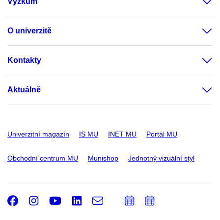
Výzkum
O univerzitě
Kontakty
Aktuálně
Univerzitní magazín
IS MU
INET MU
Portál MU
Obchodní centrum MU
Munishop
Jednotný vizuální styl
Facebook
Instagram
Youtube
LinkedIn
e-
Přidat
Přidat
Email
mail
do
do