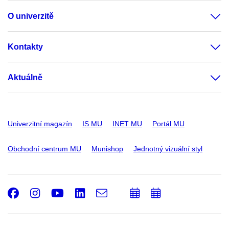
O univerzitě
Kontakty
Aktuálně
Univerzitní magazín
IS MU
INET MU
Portál MU
Obchodní centrum MU
Munishop
Jednotný vizuální styl
Facebook
Instagram
Youtube
LinkedIn
e-
Přidat
Přidat
Email
mail
do
do
kalendáře
kalendáře