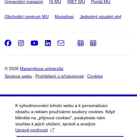
Univerzitní magazín
IS MU
INET MU
Portál MU
Obchodní centrum MU
Munishop
Jednotný vizuální styl
Facebook
Instagram
Youtube
LinkedIn
e-
Přidat
Přidat
Email
mail
do
do
kalendáře
kalendáře
© 2026
Masarykova univerzita
Správce webu
Prohlášení o přístupnosti
Cookies
K vyhodnocování tohoto webu a k personalizaci
obsahu a reklam používáme soubory cookies. Když
klikněte na „přijmout cookies", poskytnete nám
souhlas k jejich uložení, správě a analýze.
Upravit možnosti