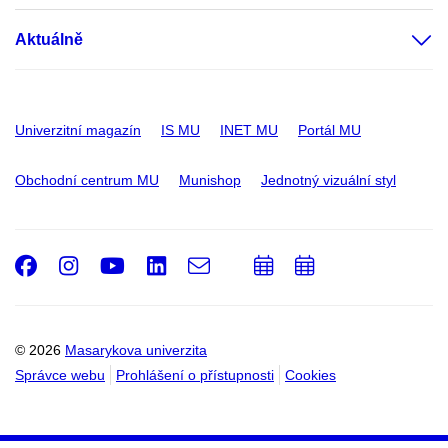
Aktuálně
Univerzitní magazín
IS MU
INET MU
Portál MU
Obchodní centrum MU
Munishop
Jednotný vizuální styl
Facebook
Instagram
Youtube
LinkedIn
e-
Přidat
Přidat
Email
mail
do
do
kalendáře
kalendáře
© 2026
Masarykova univerzita
Správce webu
Prohlášení o přístupnosti
Cookies