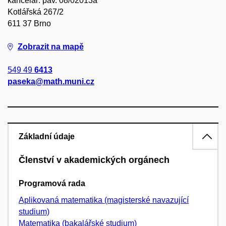
kancelář: pav. 08/02013a
Kotlářská 267/2
611 37 Brno
Zobrazit na mapě
549 49
6413
paseka@math.muni.cz
Základní údaje
Členství v akademických orgánech
Programová rada
Aplikovaná matematika (magisterské navazující
studium)
Matematika (bakalářské studium)