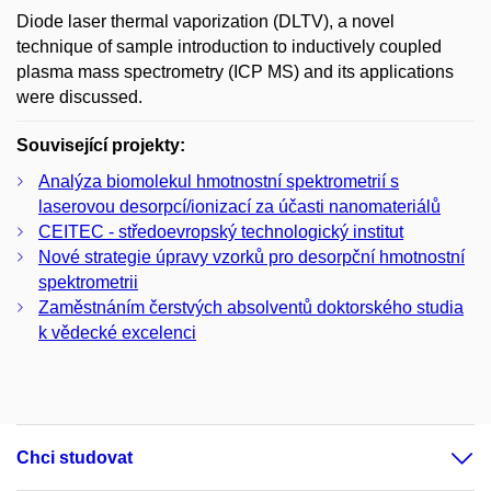
Diode laser thermal vaporization (DLTV), a novel
technique of sample introduction to inductively coupled
plasma mass spectrometry (ICP MS) and its applications
were discussed.
Související projekty:
Analýza biomolekul hmotnostní spektrometrií s
laserovou desorpcí/ionizací za účasti nanomateriálů
CEITEC - středoevropský technologický institut
Nové strategie úpravy vzorků pro desorpční hmotnostní
spektrometrii
Zaměstnáním čerstvých absolventů doktorského studia
k vědecké excelenci
Chci studovat