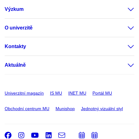
Výzkum
O univerzitě
Kontakty
Aktuálně
Univerzitní magazín
IS MU
INET MU
Portál MU
Obchodní centrum MU
Munishop
Jednotný vizuální styl
Facebook
Instagram
Youtube
LinkedIn
e-
Přidat
Přidat