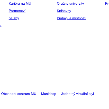
Kariéra na MU
Orgány univerzity
Pr
Partnerství
Knihovny
Služby
Budovy a místnosti
a
Obchodní centrum MU
Munishop
Jednotný vizuální styl