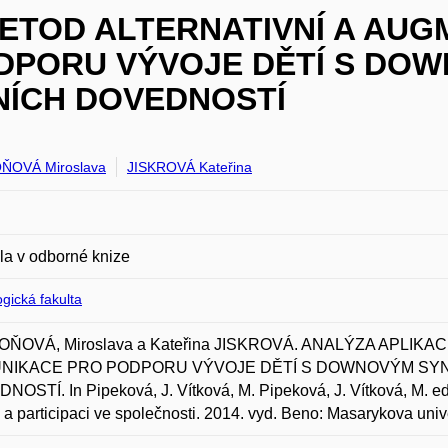
ETOD ALTERNATIVNÍ A AUG
DPORU VÝVOJE DĚTÍ S DO
NÍCH DOVEDNOSTÍ
ŇOVÁ Miroslava
JISKROVÁ Kateřina
la v odborné knize
gická fakulta
ŇOVÁ, Miroslava a Kateřina JISKROVÁ. ANALÝZA APLIK
NIKACE PRO PODPORU VÝVOJE DĚTÍ S DOWNOVÝM SY
OSTÍ. In Pipeková, J. Vítková, M. Pipeková, J. Vítková, M. ed. 
i a participaci ve společnosti. 2014. vyd. Beno: Masarykova uni