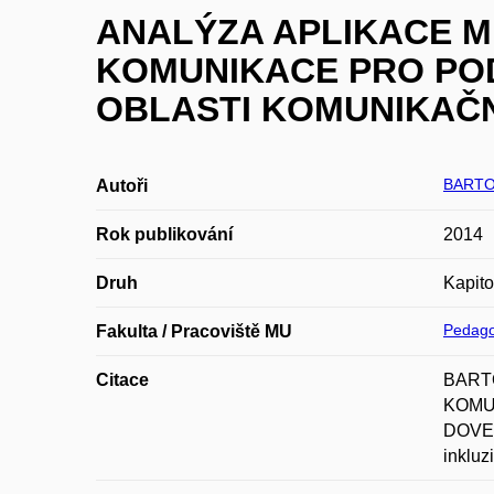
ANALÝZA APLIKACE M
KOMUNIKACE PRO PO
OBLASTI KOMUNIKAČ
BARTO
Autoři
Rok publikování
2014
Druh
Kapito
Pedago
Fakulta / Pracoviště MU
Citace
BARTO
KOMU
DOVEDN
inkluz