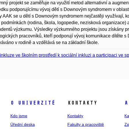
ný projekt se zaměřuje na využití metod alternativní a augmen
edku podporujícímu vývoj dětí s Downovým syndromem v oblasti
 AAK se u dětí s Downovým syndromem nejčastěji využívají, kdo 
 podmínkách (rodina, škola, logopedie, nezisková organizace) a 
dentů výzkumu. Výsledky výzkumného projektu jsou získány pro
gických pracovníků, kteří podporují vývoj komunikace dítěte s
áváno v rodině a vzdělává se na základní škole.
inkluze ve školním prostředí k sociální inkluzi a participaci ve s
O univerzitě
Kontakty
A
Kdo jsme
Kontakty
Ka
Úřední deska
Fakulty a pracoviště
Zp