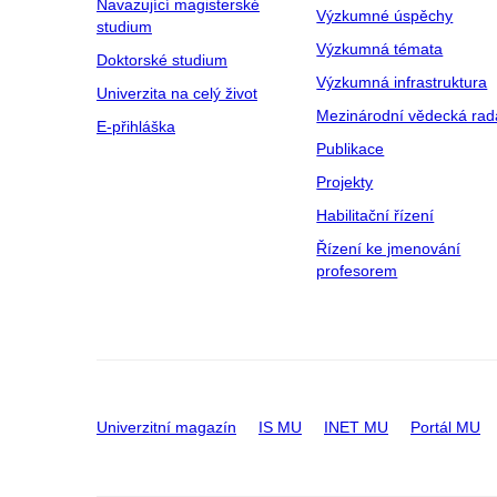
Navazující magisterské
Výzkumné úspěchy
studium
Výzkumná témata
Doktorské studium
Výzkumná infrastruktura
Univerzita na celý život
Mezinárodní vědecká rad
E-přihláška
Publikace
Projekty
Habilitační řízení
Řízení ke jmenování
profesorem
Univerzitní magazín
IS MU
INET MU
Portál MU