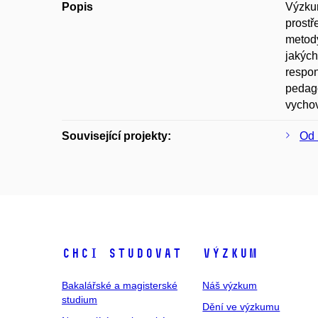
Popis
Výzkum
prostř
metody
jakých
respon
pedago
vychov
Související projekty:
Od 
Chci studovat
Výzkum
Bakalářské a magisterské
Náš výzkum
studium
Dění ve výzkumu