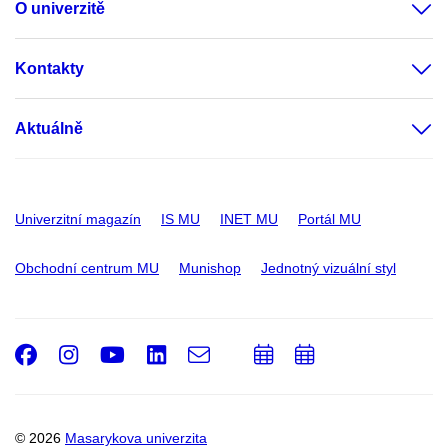
O univerzitě
Kontakty
Aktuálně
Univerzitní magazín
IS MU
INET MU
Portál MU
Obchodní centrum MU
Munishop
Jednotný vizuální styl
Facebook
Instagram
Youtube
LinkedIn
e-
Přidat
Přidat
Email
mail
do
do
kalendáře
kalendáře
© 2026
Masarykova univerzita