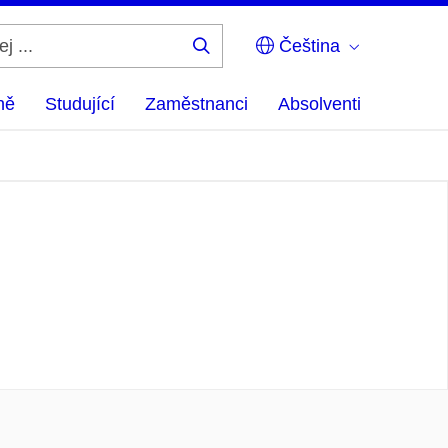
Čeština
Hledej
...
ně
Studující
Zaměstnanci
Absolventi