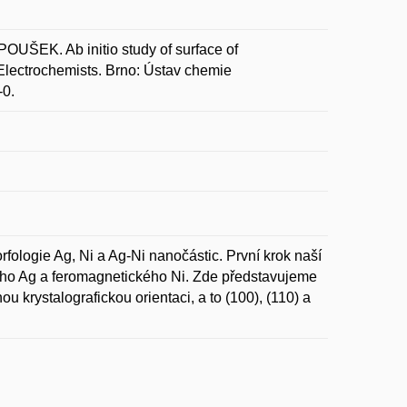
ŠEK. Ab initio study of surface of
Electrochemists. Brno: Ústav chemie
-0.
ologie Ag, Ni a Ag-Ni nanočástic. První krok naší
kého Ag a feromagnetického Ni. Zde představujeme
u krystalografickou orientaci, a to (100), (110) a