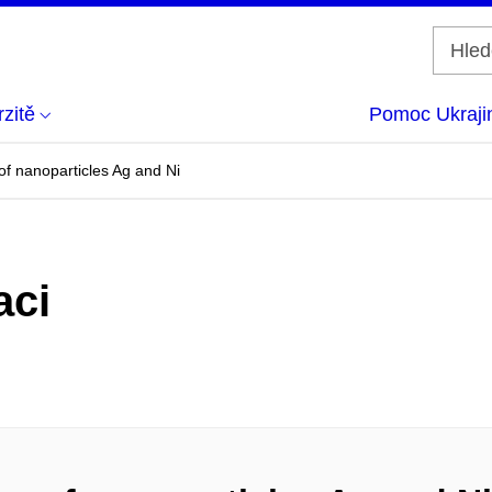
zitě
Pomoc Ukraji
 of nanoparticles Ag and Ni
aci