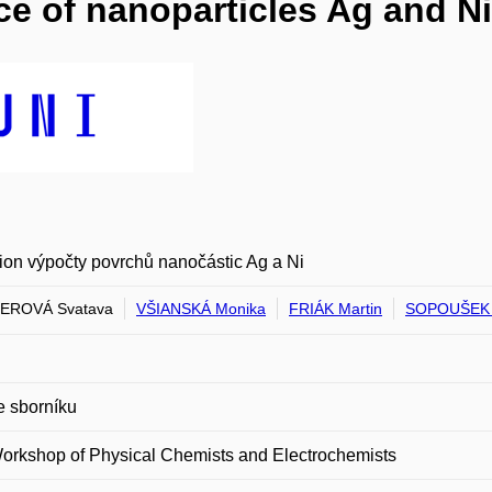
ace of nanoparticles Ag and Ni
tion výpočty povrchů nanočástic Ag a Ni
EROVÁ Svatava
VŠIANSKÁ Monika
FRIÁK Martin
SOPOUŠEK J
e sborníku
orkshop of Physical Chemists and Electrochemists