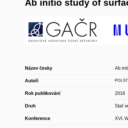
Ab initio study of surf
Název česky
Ab ini
POLST
Autoři
Rok publikování
2016
Druh
Stať v
Konference
XVI. W