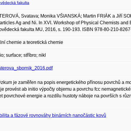
ovědecká fakulta
EROVÁ, Svatava; Monika VŠIANSKÁ; Martin FRIÁK a Jiří SOPOU
rticles Ag and Ni. In XVI. Workshop of Physical Chemists and 
ovědecká fakulta MU, 2016, s. 190-193. ISBN 978-80-210-8267
lní chemie a teoretická chemie
io; surface; stříbro; nikl
sterova_sbornik_2016.pdf
zkum je zaměřen na popis energetického přínosu povrchů a morf
 je provést ab initio výpočty objemu a povrchu fcc nemagnetic
t povrchové energie a rozdílu hustoty náboje na površích s různo
bilita a fázové rovnováhy binárních nanočástic kovů