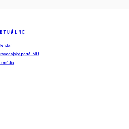
ktuálně
lendář
ravodajský portál MU
o média