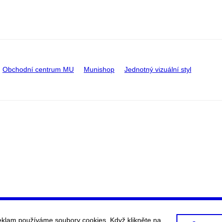
Obchodní centrum MU
Munishop
Jednotný vizuální styl
eklam používáme soubory cookies. Když klikněte na