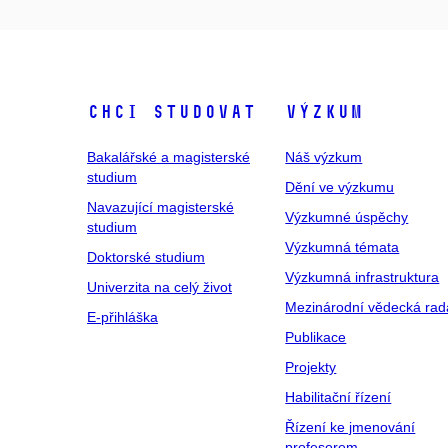
Chci studovat
Výzkum
Bakalářské a magisterské
Náš výzkum
studium
Dění ve výzkumu
Navazující magisterské
Výzkumné úspěchy
studium
Výzkumná témata
Doktorské studium
Výzkumná infrastruktura
Univerzita na celý život
Mezinárodní vědecká rad
E-přihláška
Publikace
Projekty
Habilitační řízení
Řízení ke jmenování
profesorem