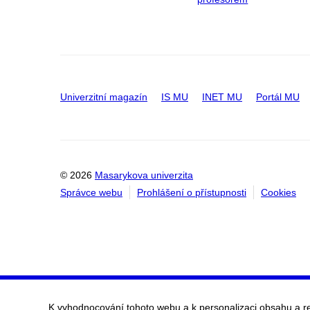
Univerzitní magazín
IS MU
INET MU
Portál MU
© 2026
Masarykova univerzita
Správce webu
Prohlášení o přístupnosti
Cookies
K vyhodnocování tohoto webu a k personalizaci obsahu a r