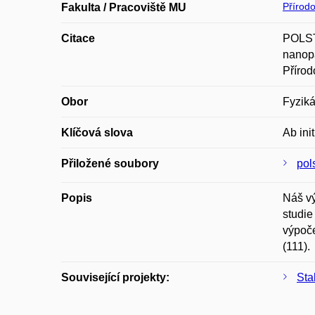
Přírod
Fakulta / Pracoviště MU
Citace
POLST
nanopa
Přírod
Obor
Fyziká
Klíčová slova
Ab init
Přiložené soubory
pol
Popis
Náš vý
studie
výpoče
(111).
Související projekty:
Sta