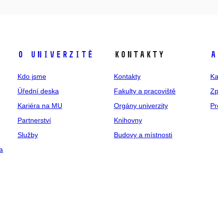
O univerzitě
Kontakty
A
Kdo jsme
Kontakty
Ka
Úřední deska
Fakulty a pracoviště
Zp
Kariéra na MU
Orgány univerzity
Pr
Partnerství
Knihovny
Služby
Budovy a místnosti
a