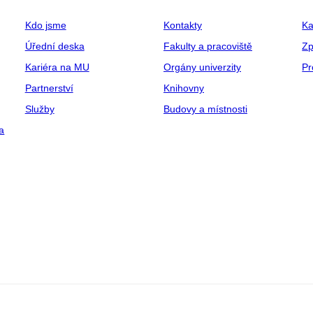
Kdo jsme
Kontakty
Ka
Úřední deska
Fakulty a pracoviště
Zp
Kariéra na MU
Orgány univerzity
Pr
Partnerství
Knihovny
Služby
Budovy a místnosti
a