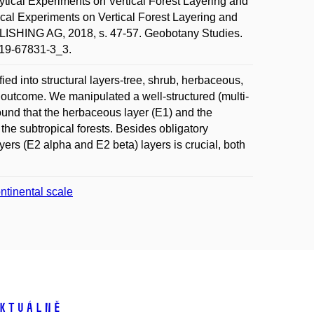
tical Experiments on Vertical Forest Layering and
tical Experiments on Vertical Forest Layering and
ING AG, 2018, s. 47-57. Geobotany Studies.
319-67831-3_3.
fied into structural layers-tree, shrub, herbaceous,
on outcome. We manipulated a well-structured (multi-
ound that the herbaceous layer (E1) and the
 the subtropical forests. Besides obligatory
yers (E2 alpha and E2 beta) layers is crucial, both
ntinental scale
ktuálně