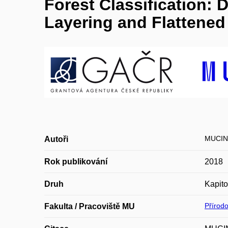
Forest Classification: 
Layering and Flattened
MUCINA
Autoři
Rok publikování
2018
Druh
Kapito
Přírod
Fakulta / Pracoviště MU