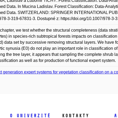
, Ladislav a Lubomír TICHÝ. Forest Classification: Data-Analy
ned Data. In Mucina Ladislav. Forest Classification: Data-Analy
ened Data. SWITZERLAND: SPRINGER INTERNATIONAL PUBLISH
78-3-319-67831-3. Dostupné z: https://doi.org/10.1007/978-3-
s chapter, we test whether the structural completeness (data strati
tes) in species-rich subtropical forests impacts on classificati
d) data set by successive removing structural layers. We have f
tic synusia (E0) do not play an important role in classification of
ng the tree layer, it appears that sampling the complete shrub la
assification as well as for production of functional expert system.
t generation expert systems for vegetation classification on a co
O univerzitě
Kontakty
A