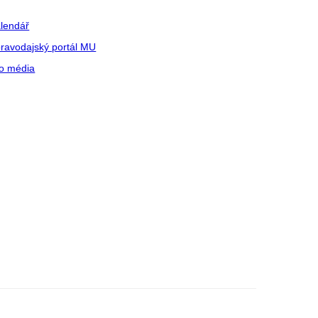
lendář
ravodajský portál MU
o média