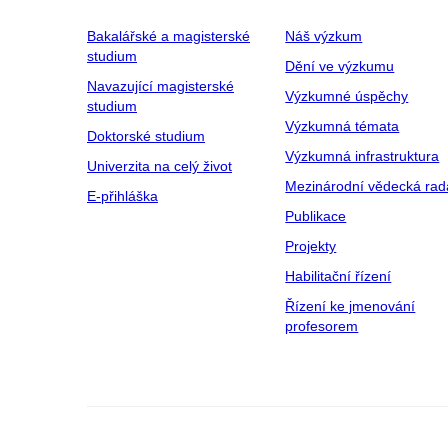
Bakalářské a magisterské
Náš výzkum
studium
Dění ve výzkumu
Navazující magisterské
Výzkumné úspěchy
studium
Výzkumná témata
Doktorské studium
Výzkumná infrastruktura
Univerzita na celý život
Mezinárodní vědecká rad
E-přihláška
Publikace
Projekty
Habilitační řízení
Řízení ke jmenování
profesorem