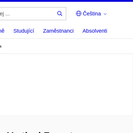
Čeština
Hledej
...
ně
Studující
Zaměstnanci
Absolventi
a