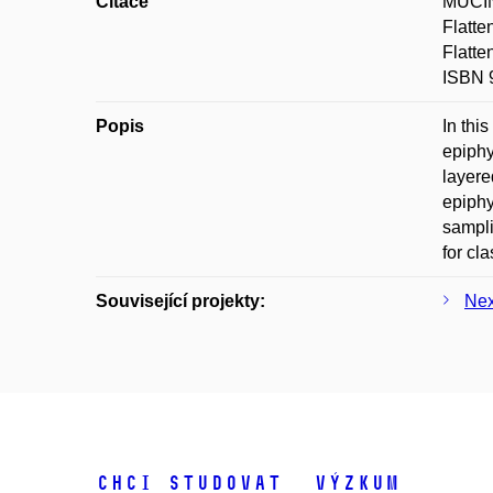
Citace
MUCINA
Flatte
Flatt
ISBN 9
Popis
In thi
epiphy
layere
epiphy
sampli
for cl
Související projekty:
Nex
Chci studovat
Výzkum