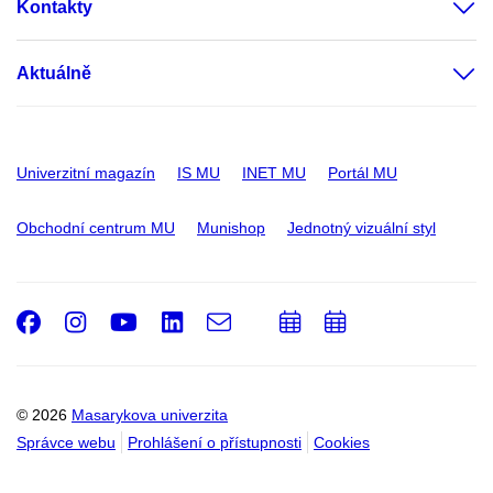
Kontakty
Aktuálně
Univerzitní magazín
IS MU
INET MU
Portál MU
Obchodní centrum MU
Munishop
Jednotný vizuální styl
Facebook
Instagram
Youtube
LinkedIn
e-
Přidat
Přidat
Email
mail
do
do
kalendáře
kalendáře
© 2026
Masarykova univerzita
Správce webu
Prohlášení o přístupnosti
Cookies