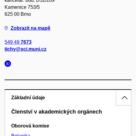
kancelář: bud. D32/209
Kamenice 753/5
625 00 Brno
Zobrazit na mapě
549 49
7673
tichy@sci.muni.cz
Základní údaje
Členství v akademických orgánech
Oborová komise
Botanika